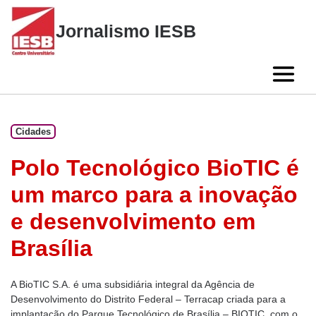
Skip
to
Jornalismo IESB
content
Cidades
Polo Tecnológico BioTIC é
um marco para a inovação
e desenvolvimento em
Brasília
A BioTIC S.A. é uma subsidiária integral da Agência de
Desenvolvimento do Distrito Federal – Terracap criada para a
implantação do Parque Tecnológico de Brasília – BIOTIC, com o