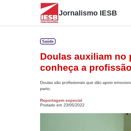
Skip
to
Jornalismo IESB
content
Saúde
Doulas auxiliam no
conheça a profissã
Doulas são profissionais que dão apoio emociona
parto.
Reportagem especial
Postado em 23/05/2022