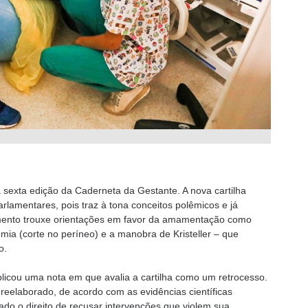
a sexta edição da Caderneta da Gestante. A nova cartilha
arlamentares, pois traz à tona conceitos polêmicos e já
mento trouxe orientações em favor da amamentação como
omia (corte no períneo) e a manobra de Kristeller – que
o.
icou uma nota em que avalia a cartilha como um retrocesso.
reelaborado, de acordo com as evidências científicas
ado o direito de recusar intervenções que violem sua