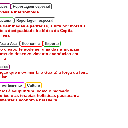
dades
Reportagem especial
avessia interrompida
adania
Reportagem especial
e derrubadas e periferias, a luta por moradia
e a desigualdade histórica da Capital
ileira
Asa a Asa
Economia
Esporte
 o esporte pode ser uma das principais
oras do desenvolvimento econômico em
ília
ades
ição que movimenta o Guará: a força da feira
ular
mportamento
Cultura
arot à acupuntura: como o mercado
érico e as terapias holísticas passaram a
mentar a economia brasileira