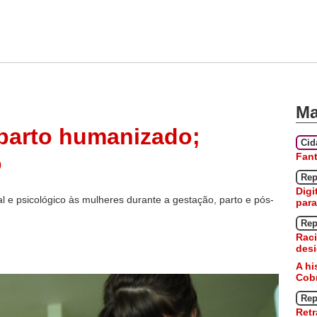
Ma
 parto humanizado;
Ci
Fan
o
Rep
Digi
l e psicológico às mulheres durante a gestação, parto e pós-
para
Rep
Raci
desi
A hi
Cobr
Rep
Retr