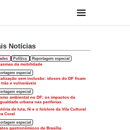
is Notícias
dades
Política
Reportagem especial
tasmas da mobilidade
ortagem especial
talização sem inclusão: idosos do DF ficam
 trás e vulneráveis
ortagem especial
smo ambiental no DF: os impactos da
gualdade urbana nas periferias
stória de luta, fé e o folclore da Vila Cultural
a Coral
ortagem especial
atos gastronômicos de Brasília