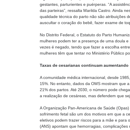
gestantes, parturientes e puérperas. “A assistên
das parteiras”, ressalta Marilda Castro. Ainda n
qualidade técnica do parto não são atribuições d
auscultar o coração do bebê, fazer exame de to
No Distrito Federal, o Estatuto do Parto Humani
mulheres podem ter a presença de uma doula e 
vezes é negado, tendo que fazer a escolha entre
mulheres têm que tentar no Ministério Público por
Taxas de cesarianas continuam aumentando
A comunidade médica internacional, desde 1985, 
15%. No entanto, dados da OMS mostram que a 
21% dos partos. Até 2030, o número pode chegar
a realização de cesáreas, mas defendem que sej
A Organização Pan-Americana de Saúde (Opas) e
sofrimento fetal são um dos motivos em que a ce
eletivos podem trazer riscos para a mãe e para
(ANS) apontam que hemorragias, complicações re