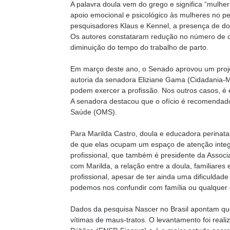
A palavra doula vem do grego e significa “mulher
apoio emocional e psicológico às mulheres no p
pesquisadores Klaus e Kennel, a presença de do
Os autores constataram redução no número de ce
diminuição do tempo do trabalho de parto.
Em março deste ano, o Senado aprovou um projet
autoria da senadora Eliziane Gama (Cidadania-
podem exercer a profissão. Nos outros casos, é
A senadora destacou que o ofício é recomendado
Saúde (OMS).
Para Marilda Castro, doula e educadora perinatal
de que elas ocupam um espaço de atenção integr
profissional, que também é presidente da Associ
com Marilda, a relação entre a doula, familiares
profissional, apesar de ter ainda uma dificulda
podemos nos confundir com família ou qualquer ou
Dados da pesquisa Nascer no Brasil apontam qu
vítimas de maus-tratos. O levantamento foi real