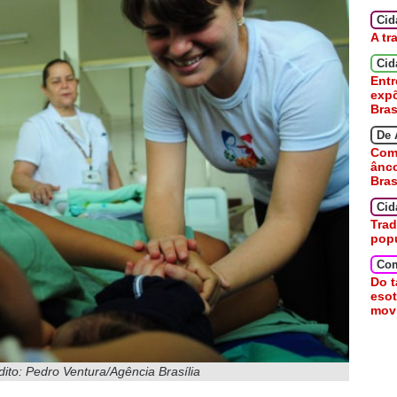
Ci
A tr
Cid
Entr
expõ
Bras
De 
Como
ânc
Bras
Cid
Trad
pop
Co
Do t
esot
movi
dito: Pedro Ventura/Agência Brasília