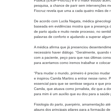
Pública (ENSP-Fiocruz) e é o maior estudo acerc
pesquisa, a chance de parir sem intervenções m
Fiocruz revela que uma a cada quatro mães de 
De acordo com Lucila Nagata, médica ginecologis
baseada em evidências mostra que a presença 
de parto ajuda e muito neste processo, no sent
palavras de conforto e ajudando a superar algum
A médica afirma que já presenciou desentendime
necessário haver diálogo. “Geralmente, quando n
com a paciente, peço para que nas últimas consu
para acertamos como iremos trabalhar e colocar 
“Para mudar o mundo, primeiro é preciso mudar 
e inspirou Camila Martins a entrar nesse ramo. Pa
essencial para que se sentisse segura e que pro
Camila, que atuava como jornalista, diz que a 
para mim é um auxílio que eu dou para a saúde p
Fisiologia do parto, puerpério, amamentação até
alguns dos principais pilares para a formação de