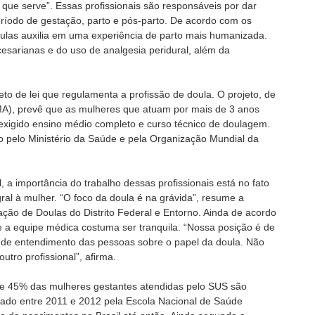
 que serve”. Essas profissionais são responsáveis por dar
eríodo de gestação, parto e pós-parto. De acordo com os
ulas auxilia em uma experiência de parto mais humanizada.
sarianas e do uso de analgesia peridural, além da
o de lei que regulamenta a profissão de doula. O projeto, de
MA), prevê que as mulheres que atuam por mais de 3 anos
 exigido ensino médio completo e curso técnico de doulagem.
 pelo Ministério da Saúde e pela Organização Mundial da
, a importância do trabalho dessas profissionais está no fato
al à mulher. “O foco da doula é na grávida”, resume a
ação de Doulas do Distrito Federal e Entorno. Ainda de acordo
 e a equipe médica costuma ser tranquila. “Nossa posição é de
de de entendimento das pessoas sobre o papel da doula. Não
tro profissional”, afirma.
e 45% das mulheres gestantes atendidas pelo SUS são
izado entre 2011 e 2012 pela Escola Nacional de Saúde