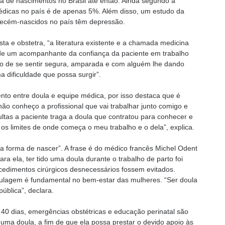
a de nascimentos no Brasil até então. Ainda segundo a
édicas no país é de apenas 5%. Além disso, um estudo da
recém-nascidos no país têm depressão.
ta e obstetra, “a literatura existente e a chamada medicina
de um acompanhante da confiança da paciente em trabalho
ido de se sentir segura, amparada e com alguém lhe dando
a dificuldade que possa surgir”.
nto entre doula e equipe médica, por isso destaca que é
ão conheço a profissional que vai trabalhar junto comigo e
ltas a paciente traga a doula que contratou para conhecer e
os limites de onde começa o meu trabalho e o dela”, explica.
a forma de nascer”. A frase é do médico francês Michel Odent
ra ela, ter tido uma doula durante o trabalho de parto foi
cedimentos cirúrgicos desnecessários fossem evitados.
doulagem é fundamental no bem-estar das mulheres. “Ser doula
ública”, declara.
 40 dias, emergências obstétricas e educação perinatal são
 uma doula, a fim de que ela possa prestar o devido apoio às