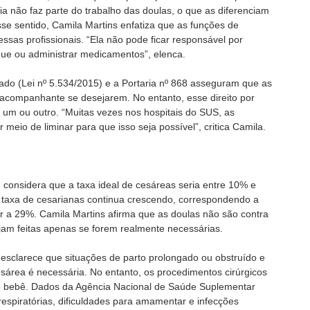
cia não faz parte do trabalho das doulas, o que as diferenciam
esse sentido, Camila Martins enfatiza que as funções de
essas profissionais. “Ela não pode ficar responsável por
que ou administrar medicamentos”, elenca.
zado (Lei nº 5.534/2015) e a Portaria nº 868 asseguram que as
acompanhante se desejarem. No entanto, esse direito por
 um ou outro. “Muitas vezes nos hospitais do SUS, as
 meio de liminar para que isso seja possível”, critica Camila.
considera que a taxa ideal de cesáreas seria entre 10% e
taxa de cesarianas continua crescendo, correspondendo a
 a 29%. Camila Martins afirma que as doulas não são contra
am feitas apenas se forem realmente necessárias.
sclarece que situações de parto prolongado ou obstruído e
sárea é necessária. No entanto, os procedimentos cirúrgicos
 o bebê. Dados da Agência Nacional de Saúde Suplementar
spiratórias, dificuldades para amamentar e infecções