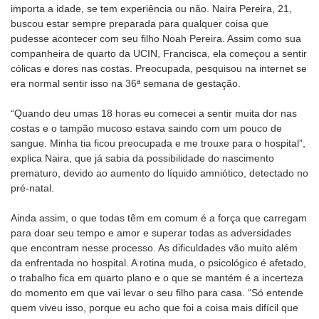
importa a idade, se tem experiência ou não. Naira Pereira, 21,
buscou estar sempre preparada para qualquer coisa que
pudesse acontecer com seu filho Noah Pereira. Assim como sua
companheira de quarto da UCIN, Francisca, ela começou a sentir
cólicas e dores nas costas. Preocupada, pesquisou na internet se
era normal sentir isso na 36ª semana de gestação.
“Quando deu umas 18 horas eu comecei a sentir muita dor nas
costas e o tampão mucoso estava saindo com um pouco de
sangue. Minha tia ficou preocupada e me trouxe para o hospital”,
explica Naira, que já sabia da possibilidade do nascimento
prematuro, devido ao aumento do líquido amniótico, detectado no
pré-natal.
Ainda assim, o que todas têm em comum é a força que carregam
para doar seu tempo e amor e superar todas as adversidades
que encontram nesse processo. As dificuldades vão muito além
da enfrentada no hospital. A rotina muda, o psicológico é afetado,
o trabalho fica em quarto plano e o que se mantém é a incerteza
do momento em que vai levar o seu filho para casa. “Só entende
quem viveu isso, porque eu acho que foi a coisa mais difícil que