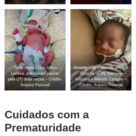
Tanto Maria Clara, como
Durante todo o período em que
Larissa, precisaram passar
ficou na UCIN, Kamylla
pela UTI duas vezes – Crédito:
utilizava o Método Canguru –
Arquivo Pessoal
Crédito: Arquivo Pessoal
aa
Cuidados com a
Prematuridade