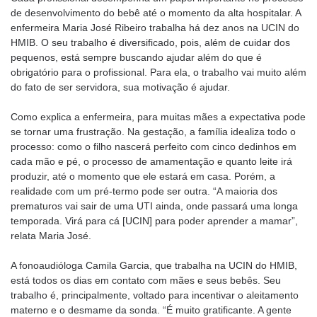
de desenvolvimento do bebê até o momento da alta hospitalar. A
enfermeira Maria José Ribeiro trabalha há dez anos na UCIN do
HMIB. O seu trabalho é diversificado, pois, além de cuidar dos
pequenos, está sempre buscando ajudar além do que é
obrigatório para o profissional. Para ela, o trabalho vai muito além
do fato de ser servidora, sua motivação é ajudar.
Como explica a enfermeira, para muitas mães a expectativa pode
se tornar uma frustração. Na gestação, a família idealiza todo o
processo: como o filho nascerá perfeito com cinco dedinhos em
cada mão e pé, o processo de amamentação e quanto leite irá
produzir, até o momento que ele estará em casa. Porém, a
realidade com um pré-termo pode ser outra. “A maioria dos
prematuros vai sair de uma UTI ainda, onde passará uma longa
temporada. Virá para cá [UCIN] para poder aprender a mamar”,
relata Maria José.
A fonoaudióloga Camila Garcia, que trabalha na UCIN do HMIB,
está todos os dias em contato com mães e seus bebês. Seu
trabalho é, principalmente, voltado para incentivar o aleitamento
materno e o desmame da sonda. “É muito gratificante. A gente