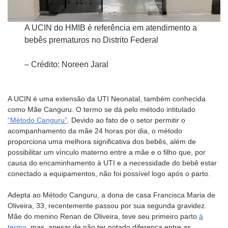
A UCIN do HMIB é referência em atendimento a
bebês prematuros no Distrito Federal
– Crédito: Noreen Jaral
A UCIN é uma extensão da UTI Neonatal, também conhecida
como Mãe Canguru. O termo se dá pelo método intitulado
“Método Canguru”
. Devido ao fato de o setor permitir o
acompanhamento da mãe 24 horas por dia, o método
proporciona uma melhora significativa dos bebês, além de
possibilitar um vínculo materno entre a mãe e o filho que, por
causa do encaminhamento à UTI e a necessidade do bebê estar
conectado a equipamentos, não foi possível logo após o parto.
Adepta ao Método Canguru, a dona de casa Francisca Maria de
Oliveira, 33, recentemente passou por sua segunda gravidez.
Mãe do menino Renan de Oliveira, teve seu primeiro parto
à
termo
, mas, apesar de não ter notado diferença entre as