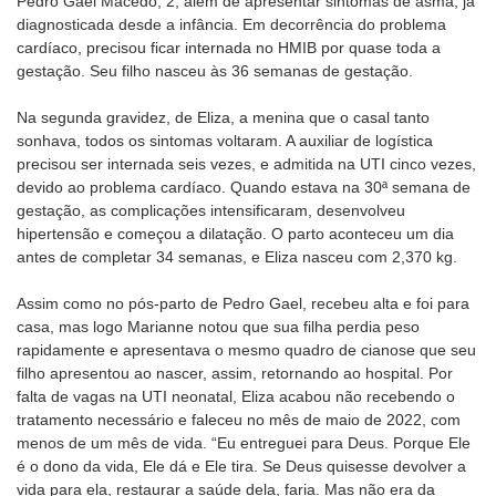
Pedro Gael Macedo, 2, além de apresentar sintomas de asma, já
diagnosticada desde a infância. Em decorrência do problema
cardíaco, precisou ficar internada no HMIB por quase toda a
gestação. Seu filho nasceu às 36 semanas de gestação.
Na segunda gravidez, de Eliza, a menina que o casal tanto
sonhava, todos os sintomas voltaram. A auxiliar de logística
precisou ser internada seis vezes, e admitida na UTI cinco vezes,
devido ao problema cardíaco. Quando estava na 30ª semana de
gestação, as complicações intensificaram, desenvolveu
hipertensão e começou a dilatação. O parto aconteceu um dia
antes de completar 34 semanas, e Eliza nasceu com 2,370 kg.
Assim como no pós-parto de Pedro Gael, recebeu alta e foi para
casa, mas logo Marianne notou que sua filha perdia peso
rapidamente e apresentava o mesmo quadro de cianose que seu
filho apresentou ao nascer, assim, retornando ao hospital. Por
falta de vagas na UTI neonatal, Eliza acabou não recebendo o
tratamento necessário e faleceu no mês de maio de 2022, com
menos de um mês de vida. “Eu entreguei para Deus. Porque Ele
é o dono da vida, Ele dá e Ele tira. Se Deus quisesse devolver a
vida para ela, restaurar a saúde dela, faria. Mas não era da