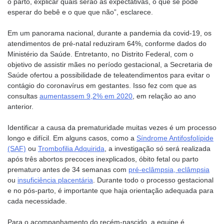
o parto, explicar quais serão as expectativas, o que se pode
esperar do bebê e o que que não”, esclarece.
Em um panorama nacional, durante a pandemia da covid-19, os
atendimentos de pré-natal reduziram 64%, conforme dados do
Ministério da Saúde. Entretanto, no Distrito Federal, com o
objetivo de assistir mães no período gestacional, a Secretaria de
Saúde ofertou a possibilidade de teleatendimentos para evitar o
contágio do coronavírus em gestantes. Isso fez com que as
consultas
aumentassem 9,2% em 2020
, em relação ao ano
anterior.
Identificar a causa da prematuridade muitas vezes é um processo
longo e difícil. Em alguns casos, como a
Síndrome Antifosfolípide
(SAF)
ou
Trombofilia Adquirida
, a investigação só será realizada
após três abortos precoces inexplicados, óbito fetal ou parto
prematuro antes de 34 semanas com
pré-eclâmpsia, eclâmpsia
ou
insuficiência placentária
. Durante todo o processo gestacional
e no pós-parto, é importante que haja orientação adequada para
cada necessidade.
Para o acompanhamento do recém-nascido, a equipe é