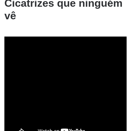
Cicatrizes que ninguém
vê
aa