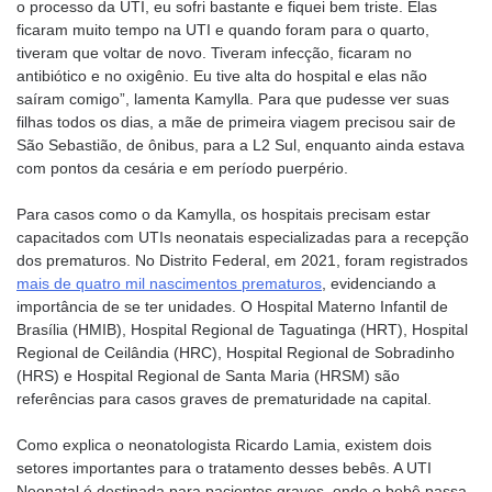
o processo da UTI, eu sofri bastante e fiquei bem triste. Elas
ficaram muito tempo na UTI e quando foram para o quarto,
tiveram que voltar de novo. Tiveram infecção, ficaram no
antibiótico e no oxigênio. Eu tive alta do hospital e elas não
saíram comigo”, lamenta Kamylla. Para que pudesse ver suas
filhas todos os dias, a mãe de primeira viagem precisou sair de
São Sebastião, de ônibus, para a L2 Sul, enquanto ainda estava
com pontos da cesária e em período puerpério.
Para casos como o da Kamylla, os hospitais precisam estar
capacitados com UTIs neonatais especializadas para a recepção
dos prematuros. No Distrito Federal, em 2021, foram registrados
mais de quatro mil nascimentos prematuros
, evidenciando a
importância de se ter unidades. O Hospital Materno Infantil de
Brasília (HMIB), Hospital Regional de Taguatinga (HRT), Hospital
Regional de Ceilândia (HRC), Hospital Regional de Sobradinho
(HRS) e Hospital Regional de Santa Maria (HRSM) são
referências para casos graves de prematuridade na capital.
Como explica o neonatologista Ricardo Lamia, existem dois
setores importantes para o tratamento desses bebês. A UTI
Neonatal é destinada para pacientes graves, onde o bebê passa