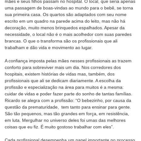
mães e seus filhos passam no hospital. O local, que seria apenas
uma passagem de boas-vindas ao mundo para o bebê, se torna
sua primeira casa. Os quartos são adaptados com seu nome
escrito em um quadro na parede acima do leito, mas não há
decoração, muito menos brinquedos espalhados. Apesar da
necessidade, o local não é o mais acolhedor com suas paredes
brancas. O que o transforma são os profissionais que ali
trabalham e dão vida e movimento ao lugar.
A confiança imposta pelas mães nesses profissionais as trazem
conforto para sobreviver mais um dia. Nos corredores dos
hospitais, existem histórias de vidas mas, também, dos
profissionais que ali se dedicam diariamente. A escolha da
profissão e especialização na área para muitos é a mesma:
cuidar de vidas e poder fazer parte do sonho de tantas famílias.
Ricardo se alegra com a profissão: “O bebezinho, por causa da
questão da prematuridade, tem tanto para ensinar para gente.
São tão pequenos, mas tão grandes em força, em resistência,
em luta. Mergulhar no universo deles foi umas das melhores
coisas que eu fiz. É muito gostoso trabalhar com eles”.
Cada profissional desempenha um papel importante no processo