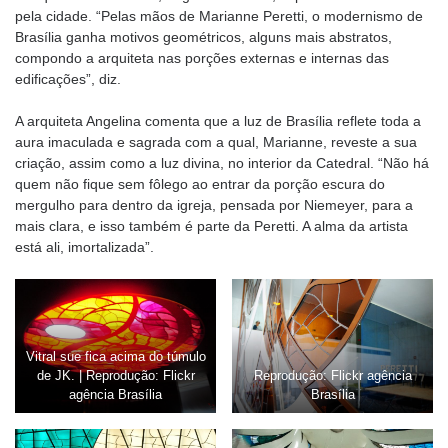
pela cidade. “Pelas mãos de Marianne Peretti, o modernismo de
Brasília ganha motivos geométricos, alguns mais abstratos,
compondo a arquiteta nas porções externas e internas das
edificações”, diz.
A arquiteta Angelina comenta que a luz de Brasília reflete toda a
aura imaculada e sagrada com a qual, Marianne, reveste a sua
criação, assim como a luz divina, no interior da Catedral. “Não há
quem não fique sem fôlego ao entrar da porção escura do
mergulho para dentro da igreja, pensada por Niemeyer, para a
mais clara, e isso também é parte da Peretti. A alma da artista
está ali, imortalizada”.
Vitral sue fica acima do túmulo
de JK. | Reprodução: Flickr
Reprodução: Flickr agência
agência Brasília
Brasília