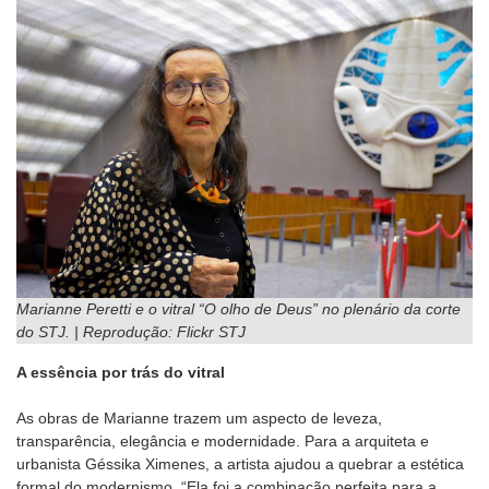
Marianne Peretti e o vitral “O olho de Deus” no plenário da corte
do STJ. | Reprodução: Flickr STJ
A essência por trás do vitral
As obras de Marianne trazem um aspecto de leveza,
transparência, elegância e modernidade. Para a arquiteta e
urbanista Géssika Ximenes, a artista ajudou a quebrar a estética
formal do modernismo. “Ela foi a combinação perfeita para a