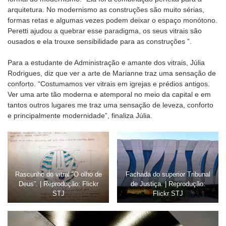
arquitetura. No modernismo as construções são muito sérias,
formas retas e algumas vezes podem deixar o espaço monótono.
Peretti ajudou a quebrar esse paradigma, os seus vitrais são
ousados e ela trouxe sensibilidade para as construções ”.
Para a estudante de Administração e amante dos vitrais, Júlia
Rodrigues, diz que ver a arte de Marianne traz uma sensação de
conforto. “Costumamos ver vitrais em igrejas e prédios antigos.
Ver uma arte tão moderna e atemporal no meio da capital e em
tantos outros lugares me traz uma sensação de leveza, conforto
e principalmente modernidade”, finaliza Júlia.
Rascunho do vitral “O olho de
Fachada do superior Tribunal
Deus”. | Reprodução: Flickr
de Justiça. | Reprodução:
STJ
Flickr STJ