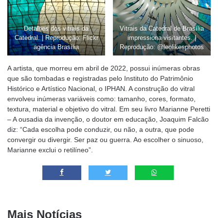
Detalhes dos vitrais da
Vitrais da Catedral de Brasília
Catedral. | Reprodução: Flickr
impressiona visitantes. |
agência Brasília
Reprodução: @leolikesphotos
A artista, que morreu em abril de 2022, possui inúmeras obras
que são tombadas e registradas pelo Instituto do Patrimônio
Histórico e Artístico Nacional, o IPHAN. A construção do vitral
envolveu inúmeras variáveis como: tamanho, cores, formato,
textura, material e objetivo do vitral. Em seu livro Marianne Peretti
– A ousadia da invenção, o doutor em educação, Joaquim Falcão
diz: “Cada escolha pode conduzir, ou não, a outra, que pode
convergir ou divergir. Ser paz ou guerra. Ao escolher o sinuoso,
Marianne exclui o retilíneo”.
Mais Notícias