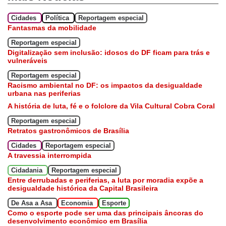
Cidades
Política
Reportagem especial
Fantasmas da mobilidade
Reportagem especial
Digitalização sem inclusão: idosos do DF ficam para trás e
vulneráveis
Reportagem especial
Racismo ambiental no DF: os impactos da desigualdade
urbana nas periferias
A história de luta, fé e o folclore da Vila Cultural Cobra Coral
Reportagem especial
Retratos gastronômicos de Brasília
Cidades
Reportagem especial
A travessia interrompida
Cidadania
Reportagem especial
Entre derrubadas e periferias, a luta por moradia expõe a
desigualdade histórica da Capital Brasileira
De Asa a Asa
Economia
Esporte
Como o esporte pode ser uma das principais âncoras do
desenvolvimento econômico em Brasília