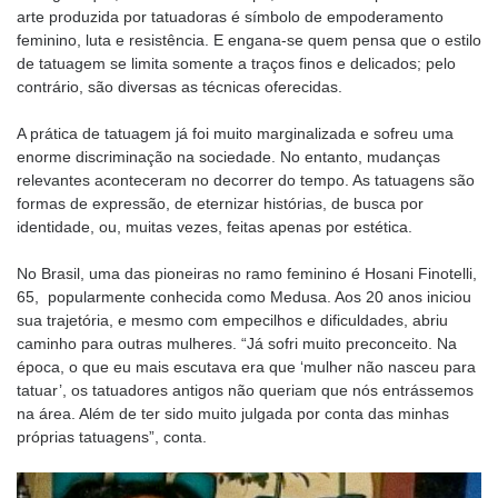
arte produzida por tatuadoras é símbolo de empoderamento
feminino, luta e resistência. E engana-se quem pensa que o estilo
de tatuagem se limita somente a traços finos e delicados; pelo
contrário, são diversas as técnicas oferecidas.
A prática de tatuagem já foi muito marginalizada e sofreu uma
enorme discriminação na sociedade. No entanto, mudanças
relevantes aconteceram no decorrer do tempo. As tatuagens são
formas de expressão, de eternizar histórias, de busca por
identidade, ou, muitas vezes, feitas apenas por estética.
No Brasil, uma das pioneiras no ramo feminino é Hosani Finotelli,
65, popularmente conhecida como Medusa. Aos 20 anos iniciou
sua trajetória, e mesmo com empecilhos e dificuldades, abriu
caminho para outras mulheres. “Já sofri muito preconceito. Na
época, o que eu mais escutava era que ‘mulher não nasceu para
tatuar’, os tatuadores antigos não queriam que nós entrássemos
na área. Além de ter sido muito julgada por conta das minhas
próprias tatuagens”, conta.