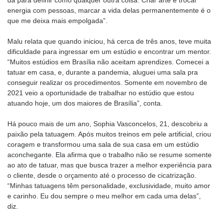
dá para definir como qualquer outra coisa. Criar arte e trocar
energia com pessoas, marcar a vida delas permanentemente é o
que me deixa mais empolgada”.
Malu relata que quando iniciou, há cerca de três anos, teve muita
dificuldade para ingressar em um estúdio e encontrar um mentor.
“Muitos estúdios em Brasília não aceitam aprendizes. Comecei a
tatuar em casa, e, durante a pandemia, aluguei uma sala pra
conseguir realizar os procedimentos. Somente em novembro de
2021 veio a oportunidade de trabalhar no estúdio que estou
atuando hoje, um dos maiores de Brasília”, conta.
Há pouco mais de um ano, Sophia Vasconcelos, 21, descobriu a
paixão pela tatuagem. Após muitos treinos em pele artificial, criou
coragem e transformou uma sala de sua casa em um estúdio
aconchegante. Ela afirma que o trabalho não se resume somente
ao ato de tatuar, mas que busca trazer a melhor experiência para
o cliente, desde o orçamento até o processo de cicatrização.
“Minhas tatuagens têm personalidade, exclusividade, muito amor
e carinho. Eu dou sempre o meu melhor em cada uma delas”,
diz.