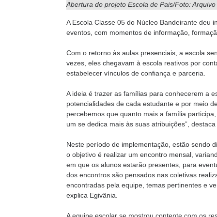
Abertura do projeto Escola de Pais/Foto: Arquivo
A Escola Classe 05 do Núcleo Bandeirante deu iní
eventos, com momentos de informação, formação,
Com o retorno às aulas presenciais, a escola sen
vezes, eles chegavam à escola reativos por cont
estabelecer vínculos de confiança e parceria.
A ideia é trazer as famílias para conhecerem a 
potencialidades de cada estudante e por meio de 
percebemos que quanto mais a família participa, 
um se dedica mais às suas atribuições”, destac
Neste período de implementação, estão sendo disc
o objetivo é realizar um encontro mensal, vari
em que os alunos estarão presentes, para event
dos encontros são pensados nas coletivas realiz
encontradas pela equipe, temas pertinentes e ve
explica Egivânia.
A equipe escolar se mostrou contente com os res