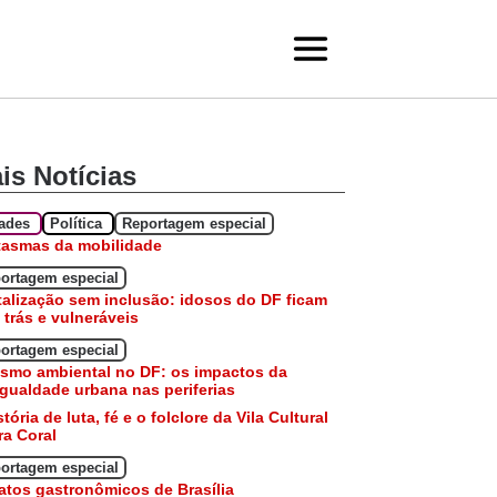
is Notícias
dades
Política
Reportagem especial
tasmas da mobilidade
ortagem especial
talização sem inclusão: idosos do DF ficam
 trás e vulneráveis
ortagem especial
smo ambiental no DF: os impactos da
gualdade urbana nas periferias
stória de luta, fé e o folclore da Vila Cultural
a Coral
ortagem especial
atos gastronômicos de Brasília