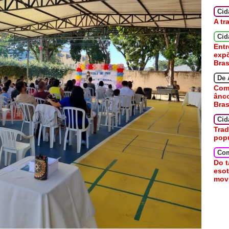
Ci
A tr
Cid
Entr
expõ
Bras
De 
Como
ânc
Bras
Cid
Trad
pop
Co
Do t
esot
movi