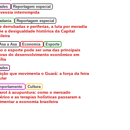
dades
Reportagem especial
avessia interrompida
adania
Reportagem especial
e derrubadas e periferias, a luta por moradia
e a desigualdade histórica da Capital
ileira
Asa a Asa
Economia
Esporte
 o esporte pode ser uma das principais
oras do desenvolvimento econômico em
ília
ades
ição que movimenta o Guará: a força da feira
ular
mportamento
Cultura
arot à acupuntura: como o mercado
érico e as terapias holísticas passaram a
mentar a economia brasileira