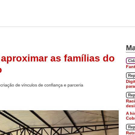
Ma
 aproximar as famílias do
Ci
Fan
o
Rep
Digi
criação de vínculos de confiança e parceria
para
Rep
Raci
desi
A hi
Cobr
Rep
Retr