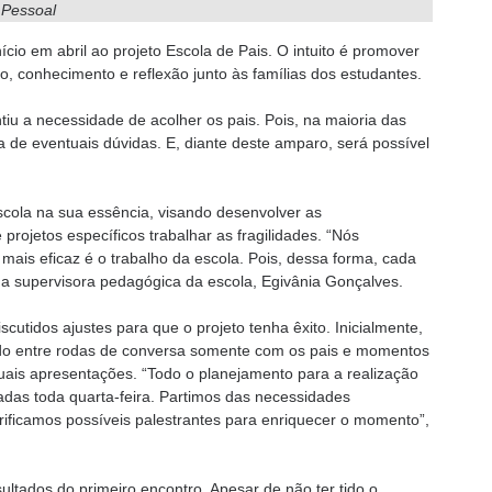
 Pessoal
cio em abril ao projeto Escola de Pais. O intuito é promover
 conhecimento e reflexão junto às famílias dos estudantes.
tiu a necessidade de acolher os pais. Pois, na maioria das
a de eventuais dúvidas. E, diante deste amparo, será possível
escola na sua essência, visando desenvolver as
projetos específicos trabalhar as fragilidades. “Nós
mais eficaz é o trabalho da escola. Pois, dessa forma, cada
a a supervisora pedagógica da escola, Egivânia Gonçalves.
utidos ajustes para que o projeto tenha êxito. Inicialmente,
ando entre rodas de conversa somente com os pais e momentos
uais apresentações. “Todo o planejamento para a realização
adas toda quarta-feira. Partimos das necessidades
rificamos possíveis palestrantes para enriquecer o momento”,
ultados do primeiro encontro. Apesar de não ter tido o