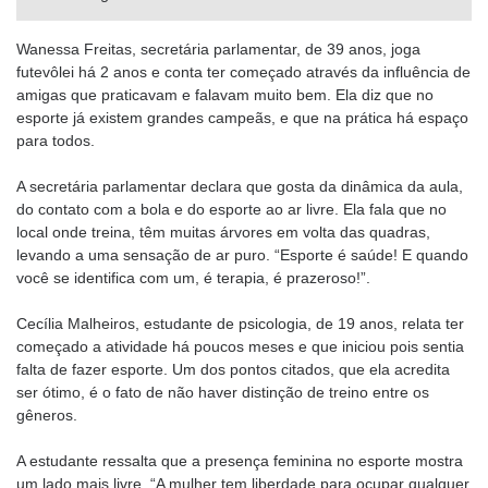
Wanessa Freitas, secretária parlamentar, de 39 anos, joga
futevôlei há 2 anos e conta ter começado através da influência de
amigas que praticavam e falavam muito bem. Ela diz que no
esporte já existem grandes campeãs, e que na prática há espaço
para todos.
A secretária parlamentar declara que gosta da dinâmica da aula,
do contato com a bola e do esporte ao ar livre. Ela fala que no
local onde treina, têm muitas árvores em volta das quadras,
levando a uma sensação de ar puro. “Esporte é saúde! E quando
você se identifica com um, é terapia, é prazeroso!”.
Cecília Malheiros, estudante de psicologia, de 19 anos, relata ter
começado a atividade há poucos meses e que iniciou pois sentia
falta de fazer esporte. Um dos pontos citados, que ela acredita
ser ótimo, é o fato de não haver distinção de treino entre os
gêneros.
A estudante ressalta que a presença feminina no esporte mostra
um lado mais livre. “A mulher tem liberdade para ocupar qualquer