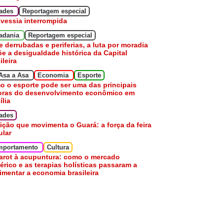
dades
Reportagem especial
avessia interrompida
adania
Reportagem especial
e derrubadas e periferias, a luta por moradia
e a desigualdade histórica da Capital
ileira
Asa a Asa
Economia
Esporte
 o esporte pode ser uma das principais
oras do desenvolvimento econômico em
ília
ades
ição que movimenta o Guará: a força da feira
ular
mportamento
Cultura
arot à acupuntura: como o mercado
érico e as terapias holísticas passaram a
mentar a economia brasileira