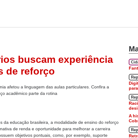
Ma
rios buscam experiência
Ci
Fan
 de reforço
Rep
Digi
a afetou a linguagem das aulas particulares. Confira a
para
rço acadêmico parte da rotina
Rep
Raci
desi
A hi
Cobr
da educação brasileira, a modalidade de ensino do reforço
nativa de renda e oportunidade para melhorar a carreira
Rep
possuem objetivos pontuais, como, por exemplo, suporte
Retr