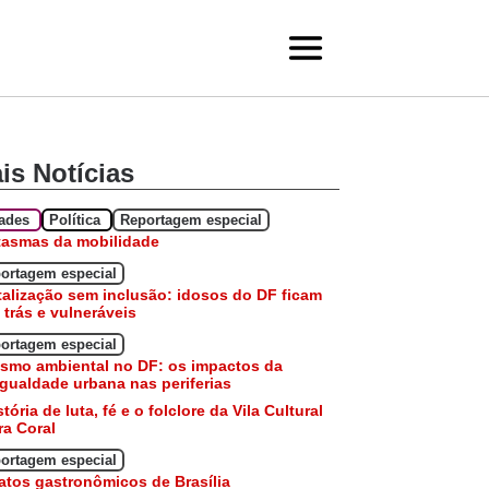
is Notícias
dades
Política
Reportagem especial
tasmas da mobilidade
ortagem especial
talização sem inclusão: idosos do DF ficam
 trás e vulneráveis
ortagem especial
smo ambiental no DF: os impactos da
gualdade urbana nas periferias
stória de luta, fé e o folclore da Vila Cultural
a Coral
ortagem especial
atos gastronômicos de Brasília