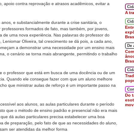
, apoio contra reprovação e atrasos acadêmicos, evitar a
Ci
A tr
Cid
anos, e substancialmente durante a crise sanitária, o
Entr
professores formados de fato, mas também, por jovens,
expõ
ca de uma nova experiência. Nas palavras do professor do
Bras
 Leniomar Oliveira, tal crescimento se dá pois, a cada ano,
De 
 começam a demonstrar uma necessidade por um ensino mais
Como
ma, o cenário se torna mais abrangente, permitindo o trabalho
ânc
Bras
Cid
ue o professor que está em busca de uma docência ou de um
Trad
ncia. Quando ele consegue fazer com que um aluno melhore
pop
Acho que ministrar aulas de reforço é um importante passo na
Co
Do t
esot
ssível aos alunos, as aulas particulares durante o período
movi
sto que o método de ensino padrão e presencial não era mais
 que dá aulas particulares precisa estabelecer uma boa
pa de preparação, pelo fato de que as necessidades do aluno,
isam ser atendidas da melhor forma