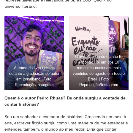
universo literário.
O livro “Enquanto eu não te
encontro” foi um dos 10
A trama do livro nasceu
romances nacionais mais
durante a graduação do autor
vendidos de agosto em todo o
em jornalismo | Foto:
Brasil | Foto:
Reprodução/Instagram
Reprodução/Instagram
Quem é o autor Pedro Rhuas? De onde surgiu a vontade de
contar histórias?
Sou um sonhador e contador de histórias. Crescendo em meio à
arte, escrever ficção surgiu como uma maneira de me entender e
entender, também, o mundo ao meu redor. Diria que contar