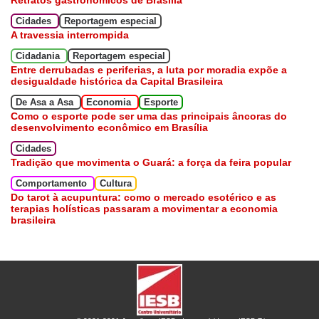
Cidades
Reportagem especial
A travessia interrompida
Cidadania
Reportagem especial
Entre derrubadas e periferias, a luta por moradia expõe a
desigualdade histórica da Capital Brasileira
De Asa a Asa
Economia
Esporte
Como o esporte pode ser uma das principais âncoras do
desenvolvimento econômico em Brasília
Cidades
Tradição que movimenta o Guará: a força da feira popular
Comportamento
Cultura
Do tarot à acupuntura: como o mercado esotérico e as
terapias holísticas passaram a movimentar a economia
brasileira