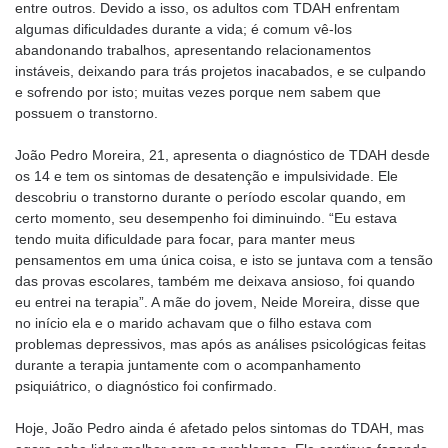
entre outros. Devido a isso, os adultos com TDAH enfrentam
algumas dificuldades durante a vida; é comum vê-los
abandonando trabalhos, apresentando relacionamentos
instáveis, deixando para trás projetos inacabados, e se culpando
e sofrendo por isto; muitas vezes porque nem sabem que
possuem o transtorno.
João Pedro Moreira, 21, apresenta o diagnóstico de TDAH desde
os 14 e tem os sintomas de desatenção e impulsividade. Ele
descobriu o transtorno durante o período escolar quando, em
certo momento, seu desempenho foi diminuindo. “Eu estava
tendo muita dificuldade para focar, para manter meus
pensamentos em uma única coisa, e isto se juntava com a tensão
das provas escolares, também me deixava ansioso, foi quando
eu entrei na terapia”. A mãe do jovem, Neide Moreira, disse que
no início ela e o marido achavam que o filho estava com
problemas depressivos, mas após as análises psicológicas feitas
durante a terapia juntamente com o acompanhamento
psiquiátrico, o diagnóstico foi confirmado.
Hoje, João Pedro ainda é afetado pelos sintomas do TDAH, mas