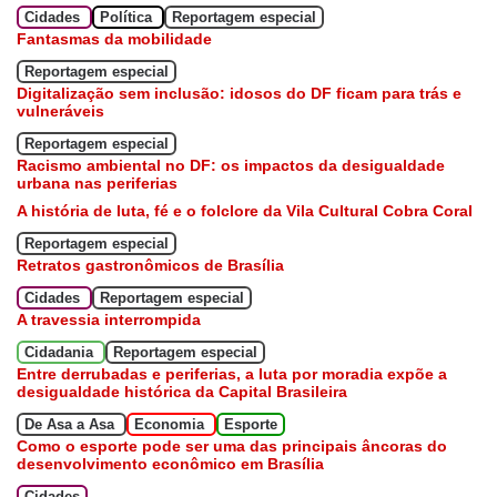
Cidades
Política
Reportagem especial
Fantasmas da mobilidade
Reportagem especial
Digitalização sem inclusão: idosos do DF ficam para trás e
vulneráveis
Reportagem especial
Racismo ambiental no DF: os impactos da desigualdade
urbana nas periferias
A história de luta, fé e o folclore da Vila Cultural Cobra Coral
Reportagem especial
Retratos gastronômicos de Brasília
Cidades
Reportagem especial
A travessia interrompida
Cidadania
Reportagem especial
Entre derrubadas e periferias, a luta por moradia expõe a
desigualdade histórica da Capital Brasileira
De Asa a Asa
Economia
Esporte
Como o esporte pode ser uma das principais âncoras do
desenvolvimento econômico em Brasília
Cidades