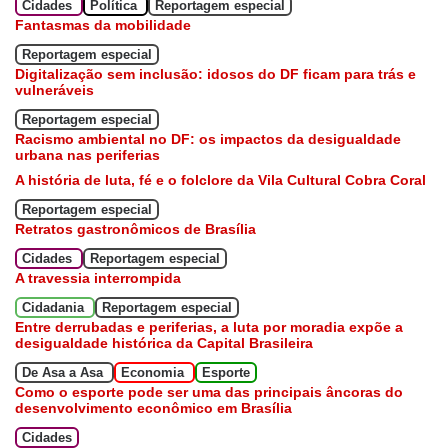
Cidades
Política
Reportagem especial
Fantasmas da mobilidade
Reportagem especial
Digitalização sem inclusão: idosos do DF ficam para trás e
vulneráveis
Reportagem especial
Racismo ambiental no DF: os impactos da desigualdade
urbana nas periferias
A história de luta, fé e o folclore da Vila Cultural Cobra Coral
Reportagem especial
Retratos gastronômicos de Brasília
Cidades
Reportagem especial
A travessia interrompida
Cidadania
Reportagem especial
Entre derrubadas e periferias, a luta por moradia expõe a
desigualdade histórica da Capital Brasileira
De Asa a Asa
Economia
Esporte
Como o esporte pode ser uma das principais âncoras do
desenvolvimento econômico em Brasília
Cidades