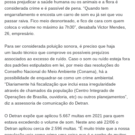
possa prejudicar a saúde humana ou os animais e a flora é
considerada crime e é passível de pena. “Quando tem
engarrafamento e encosta um carro de som eu já sei que vou
passar raiva. Fico meio desnorteado, e fico de cara com quem
coloca o volume no máximo às 7h30”, desabafa Victor Mendes,
26, empresário.
Para ser considerada poluição sonora, é preciso que haja
um laudo técnico que comprove os possíveis prejuízos
associados ao excesso de ruído. Caso o som ou ruído esteja fora
dos padrões estipulados em lei, por meio das resoluções do
Conselho Nacional do Meio Ambiente (Conama), há a
possibilidade de enquadrar-se como um crime ambiental.
“Diariamente há fiscalização que inclui essa irregularidade
através de chamados da população (Centro Integrado de
Operações de Brasília, ouvidoria, etc) ou outros planejamentos”,
diz a assessoria de comunicação do Detran.
O Detran expõe que aplicou 5.667 multas em 2021 para quem
estava excedendo o volume de som. Neste ano até 22/06 o
Detran aplicou cerca de 2.596 multas. “É muito triste que a nossa
população veja como crime uma coisa que é o sonho de muitos