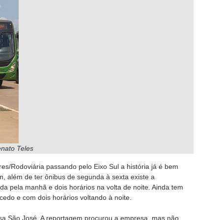
enato Teles
ires/Rodoviária passando pelo Eixo Sul a história já é bem
im, além de ter ônibus de segunda à sexta existe a
a pela manhã e dois horários na volta de noite. Ainda tem
edo e com dois horários voltando à noite.
sa São José. A reportagem procurou a empresa, mas não