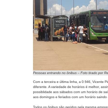
Pessoas entrando no ônibus – Foto tirado por R
Com a terceira e última linha, a 0.946, Vicente P
diferente. A variedade de horários é melhor, ass
possiblidade aos sábados com um horário de saíd
aos domingos e feriados com um horário saindo c
Todos os ônibus são geridos pela mesma empre