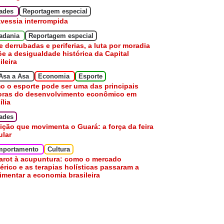
dades
Reportagem especial
avessia interrompida
adania
Reportagem especial
e derrubadas e periferias, a luta por moradia
e a desigualdade histórica da Capital
ileira
Asa a Asa
Economia
Esporte
 o esporte pode ser uma das principais
oras do desenvolvimento econômico em
ília
ades
ição que movimenta o Guará: a força da feira
ular
mportamento
Cultura
arot à acupuntura: como o mercado
érico e as terapias holísticas passaram a
mentar a economia brasileira