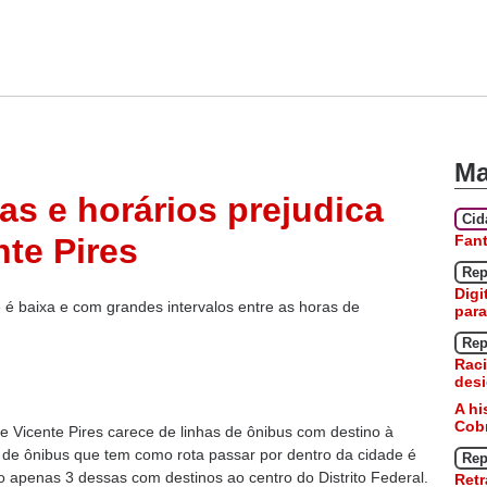
Ma
as e horários prejudica
Ci
Fan
te Pires
Rep
Digi
 é baixa e com grandes intervalos entre as horas de
para
Rep
Raci
desi
A hi
Cobr
e Vicente Pires carece de linhas de ônibus com destino à
as de ônibus que tem como rota passar por dentro da cidade é
Rep
o apenas 3 dessas com destinos ao centro do Distrito Federal.
Retr