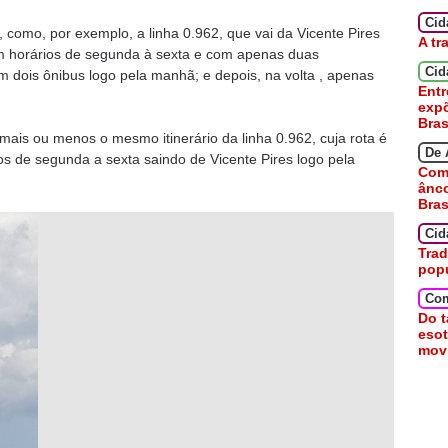
Ci
 como, por exemplo, a linha 0.962, que vai da Vicente Pires
A tr
em horários de segunda à sexta e com apenas duas
Cid
om dois ônibus logo pela manhã; e depois, na volta , apenas
Entr
expõ
Bras
mais ou menos o mesmo itinerário da linha 0.962, cuja rota é
De 
os de segunda a sexta saindo de Vicente Pires logo pela
Como
ânc
Bras
Cid
Trad
pop
Co
Do t
esot
movi