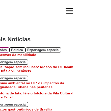
is Notícias
dades
Política
Reportagem especial
tasmas da mobilidade
ortagem especial
talização sem inclusão: idosos do DF ficam
 trás e vulneráveis
ortagem especial
smo ambiental no DF: os impactos da
gualdade urbana nas periferias
stória de luta, fé e o folclore da Vila Cultural
a Coral
ortagem especial
atos gastronômicos de Brasília