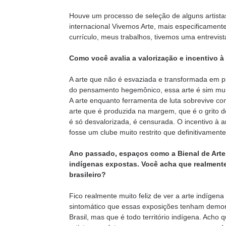
Houve um processo de seleção de alguns artista
internacional Vivemos Arte, mais especificament
currículo, meus trabalhos, tivemos uma entrevista
Como você avalia a valorização e incentivo à
A arte que não é esvaziada e transformada em
do pensamento hegemônico, essa arte é sim muit
A arte enquanto ferramenta de luta sobrevive co
arte que é produzida na margem, que é o grito d
é só desvalorizada, é censurada. O incentivo à ar
fosse um clube muito restrito que definitivamente
Ano passado, espaços como a Bienal de Arte
indígenas expostas. Você acha que realmente
brasileiro?
Fico realmente muito feliz de ver a arte indíge
sintomático que essas exposições tenham demor
Brasil, mas que é todo território indígena. Acho 