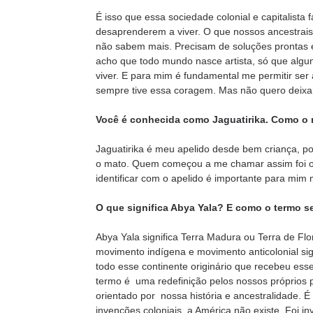
É isso que essa sociedade colonial e capitalista f
desaprenderem a viver. O que nossos ancestrais
não sabem mais. Precisam de soluções prontas 
acho que todo mundo nasce artista, só que alg
viver. E para mim é fundamental me permitir ser a
sempre tive essa coragem. Mas não quero deixa
Você é conhecida como Jaguatirika. Como o 
Jaguatirika é meu apelido desde bem criança, p
o mato. Quem começou a me chamar assim foi o 
identificar com o apelido é importante para mim
O que significa Abya Yala? E como o termo s
Abya Yala significa Terra Madura ou Terra de F
movimento indígena e movimento anticolonial si
todo esse continente originário que recebeu es
termo é uma redefinição pelos nossos próprios 
orientado por nossa história e ancestralidade. 
invenções coloniais, a América não existe. Foi i