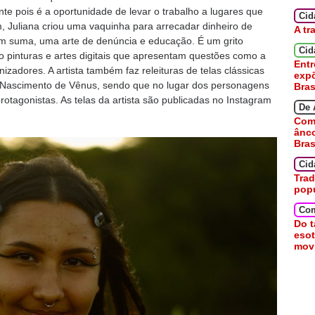
ante pois é a oportunidade de levar o trabalho a lugares que
Ci
, Juliana criou uma vaquinha para arrecadar dinheiro de
A tr
 em suma, uma arte de denúncia e educação. É um grito
Cid
ão pinturas e artes digitais que apresentam questões como a
Entr
nizadores. A artista também faz releituras de telas clássicas
expõ
O Nascimento de Vênus, sendo que no lugar dos personagens
Bras
rotagonistas. As telas da artista são publicadas no Instagram
De 
Como
ânc
Bras
Cid
Trad
pop
Co
Do t
esot
movi