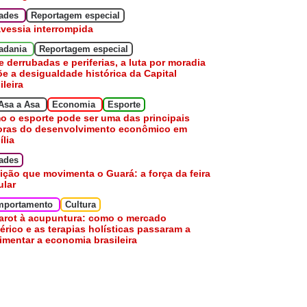
dades
Reportagem especial
avessia interrompida
adania
Reportagem especial
e derrubadas e periferias, a luta por moradia
e a desigualdade histórica da Capital
ileira
Asa a Asa
Economia
Esporte
 o esporte pode ser uma das principais
oras do desenvolvimento econômico em
ília
ades
ição que movimenta o Guará: a força da feira
ular
mportamento
Cultura
arot à acupuntura: como o mercado
érico e as terapias holísticas passaram a
mentar a economia brasileira