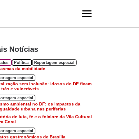
is Notícias
dades
Política
Reportagem especial
tasmas da mobilidade
ortagem especial
talização sem inclusão: idosos do DF ficam
 trás e vulneráveis
ortagem especial
smo ambiental no DF: os impactos da
gualdade urbana nas periferias
stória de luta, fé e o folclore da Vila Cultural
a Coral
ortagem especial
atos gastronômicos de Brasília