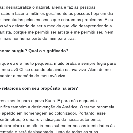
az: desnaturaliza o natural, aliena e faz as pessoas
 sabem fazer a milênios geralmente as pessoas hoje em dia
e inventadas pelos mesmos que criaram os problemas. E eu
uns vão deixando de ser a medida que vão desaprendendo a
rtista, porque me permitir ser artista é me permitir ser. Nem
r mais nenhuma parte de mim para trás.
nome surgiu? Qual o significado?
orque eu era muito pequena, muito braba e sempre fugia para
meu avô Chico quando ele ainda estava vivo. Além de me
 manter a memória do meu avô viva.
e relaciona com seu propósito na arte?
lorescimento para o povo Kuna. E para nós enquanto
gnifica também a desinvenção da América. O termo renomeia
se apelido em homenagem ao colonizador. Portanto, esse
parâmetros, é uma reivindicação da nossa autonomia,
É deixar claro que não iremos submeter nossas identidades às
nventada e será desinventada, junto de todas as suas