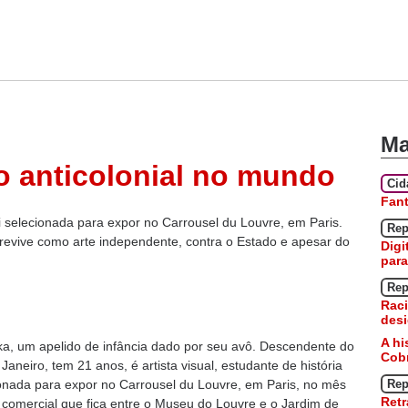
Ma
o anticolonial no mundo
Ci
Fan
oi selecionada para expor no Carrousel du Louvre, em Paris.
Rep
brevive como arte independente, contra o Estado e apesar do
Digi
para
Rep
Raci
desi
A hi
a, um apelido de infância dado por seu avô. Descendente do
Cobr
neiro, tem 21 anos, é artista visual, estudante de história
ionada para expor no Carrousel du Louvre, em Paris, no mês
Rep
Retr
 comercial que fica entre o Museu do Louvre e o Jardim de