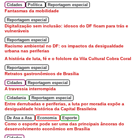
Cidades
Política
Reportagem especial
Fantasmas da mobilidade
Reportagem especial
Digitalização sem inclusão: idosos do DF ficam para trás e
vulneráveis
Reportagem especial
Racismo ambiental no DF: os impactos da desigualdade
urbana nas periferias
A história de luta, fé e o folclore da Vila Cultural Cobra Coral
Reportagem especial
Retratos gastronômicos de Brasília
Cidades
Reportagem especial
A travessia interrompida
Cidadania
Reportagem especial
Entre derrubadas e periferias, a luta por moradia expõe a
desigualdade histórica da Capital Brasileira
De Asa a Asa
Economia
Esporte
Como o esporte pode ser uma das principais âncoras do
desenvolvimento econômico em Brasília
Cidades