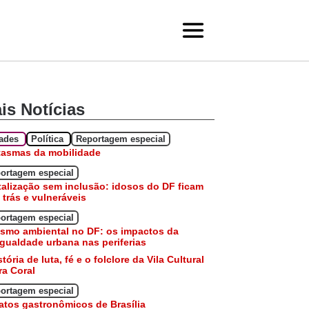
is Notícias
dades
Política
Reportagem especial
tasmas da mobilidade
ortagem especial
talização sem inclusão: idosos do DF ficam
 trás e vulneráveis
ortagem especial
smo ambiental no DF: os impactos da
gualdade urbana nas periferias
stória de luta, fé e o folclore da Vila Cultural
a Coral
ortagem especial
atos gastronômicos de Brasília