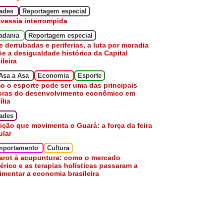
dades
Reportagem especial
avessia interrompida
adania
Reportagem especial
e derrubadas e periferias, a luta por moradia
e a desigualdade histórica da Capital
ileira
Asa a Asa
Economia
Esporte
 o esporte pode ser uma das principais
oras do desenvolvimento econômico em
ília
ades
ição que movimenta o Guará: a força da feira
ular
mportamento
Cultura
arot à acupuntura: como o mercado
érico e as terapias holísticas passaram a
mentar a economia brasileira