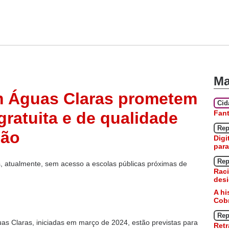
Ma
m Águas Claras prometem
Ci
Fan
ratuita e de qualidade
Rep
ião
Digi
para
Rep
, atualmente, sem acesso a escolas públicas próximas de
Raci
desi
A hi
Cobr
Rep
as Claras, iniciadas em março de 2024, estão previstas para
Retr