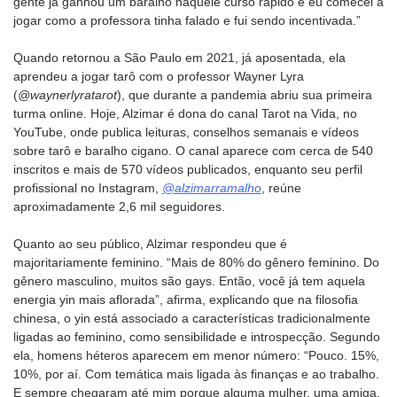
gente já ganhou um baralho naquele curso rápido e eu comecei a
jogar como a professora tinha falado e fui sendo incentivada.”
Quando retornou a São Paulo em 2021, já aposentada, ela
aprendeu a jogar tarô com o professor Wayner Lyra
(
@waynerlyratarot
), que durante a pandemia abriu sua primeira
turma online. Hoje, Alzimar é dona do canal Tarot na Vida, no
YouTube, onde publica leituras, conselhos semanais e vídeos
sobre tarô e baralho cigano. O canal aparece com cerca de 540
inscritos e mais de 570 vídeos publicados, enquanto seu perfil
profissional no Instagram,
@alzimarramalho
, reúne
aproximadamente 2,6 mil seguidores.
Quanto ao seu público, Alzimar respondeu que é
majoritariamente feminino. “Mais de 80% do gênero feminino. Do
gênero masculino, muitos são gays. Então, você já tem aquela
energia yin mais aflorada”, afirma, explicando que na filosofia
chinesa, o yin está associado a características tradicionalmente
ligadas ao feminino, como sensibilidade e introspecção. Segundo
ela, homens héteros aparecem em menor número: “Pouco. 15%,
10%, por aí. Com temática mais ligada às finanças e ao trabalho.
E sempre chegaram até mim porque alguma mulher, uma amiga,