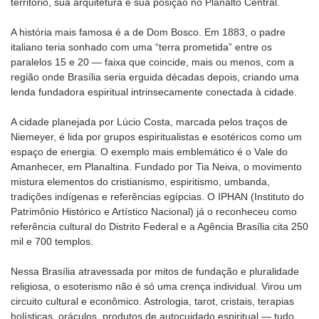
território, sua arquitetura e sua posição no Planalto Central.
A história mais famosa é a de Dom Bosco. Em 1883, o padre
italiano teria sonhado com uma “terra prometida” entre os
paralelos 15 e 20 — faixa que coincide, mais ou menos, com a
região onde Brasília seria erguida décadas depois, criando uma
lenda fundadora espiritual intrinsecamente conectada à cidade.
A cidade planejada por Lúcio Costa, marcada pelos traços de
Niemeyer, é lida por grupos espiritualistas e esotéricos como um
espaço de energia. O exemplo mais emblemático é o Vale do
Amanhecer, em Planaltina. Fundado por Tia Neiva, o movimento
mistura elementos do cristianismo, espiritismo, umbanda,
tradições indígenas e referências egípcias. O IPHAN (Instituto do
Patrimônio Histórico e Artístico Nacional) já o reconheceu como
referência cultural do Distrito Federal e a Agência Brasília cita 250
mil e 700 templos.
Nessa Brasília atravessada por mitos de fundação e pluralidade
religiosa, o esoterismo não é só uma crença individual. Virou um
circuito cultural e econômico. Astrologia, tarot, cristais, terapias
holísticas, oráculos, produtos de autocuidado espiritual — tudo