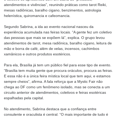
atendimentos e vivências”, reunindo práticas como tarot Reiki,
mesas radiônicas, baralho cigano, benzimentos, astrologia
helenística, quiromancia e cafeomancia.
Segundo Sabrina, a ida ao evento nacional nasceu da
experiência acumulada nas feiras locais. “A gente fez um coletivo
das pessoas que mais se expõem lá”, explica. O grupo levou
atendimentos de tarot, mesa radiônica, baralho cigano, leitura de
mão e borra de café, além de velas, incensos, cachimbos
xamânicos e outros produtos esotéricos.
Para ela, Brasília já tem um público fiel para esse tipo de evento.
“Brasília tem muita gente que procura oráculos, procura as feiras.
E essa não é a única feira mística local que tem aqui, e estamos
sempre cheios”, afirma. A fala reforça que a Mystic Fair não
chega ao DF como um fenômeno isolado, mas se conecta a um
circuito anterior de atendimentos, coletivos e feiras esotéricas
espalhadas pela capital.
No atendimento, Sabrina destaca que a confiança entre
consulente e oraculista é central. “O mais importante de tudo é