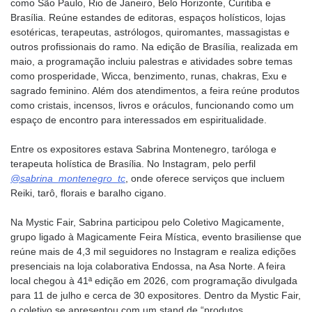
como São Paulo, Rio de Janeiro, Belo Horizonte, Curitiba e
Brasília. Reúne estandes de editoras, espaços holísticos, lojas
esotéricas, terapeutas, astrólogos, quiromantes, massagistas e
outros profissionais do ramo. Na edição de Brasília, realizada em
maio, a programação incluiu palestras e atividades sobre temas
como prosperidade, Wicca, benzimento, runas, chakras, Exu e
sagrado feminino. Além dos atendimentos, a feira reúne produtos
como cristais, incensos, livros e oráculos, funcionando como um
espaço de encontro para interessados em espiritualidade.
Entre os expositores estava Sabrina Montenegro, taróloga e
terapeuta holística de Brasília. No Instagram, pelo perfil
@sabrina_montenegro_tc
, onde oferece serviços que incluem
Reiki, tarô, florais e baralho cigano.
Na Mystic Fair, Sabrina participou pelo Coletivo Magicamente,
grupo ligado à Magicamente Feira Mística, evento brasiliense que
reúne mais de 4,3 mil seguidores no Instagram e realiza edições
presenciais na loja colaborativa Endossa, na Asa Norte. A feira
local chegou à 41ª edição em 2026, com programação divulgada
para 11 de julho e cerca de 30 expositores. Dentro da Mystic Fair,
o coletivo se apresentou com um stand de “produtos,