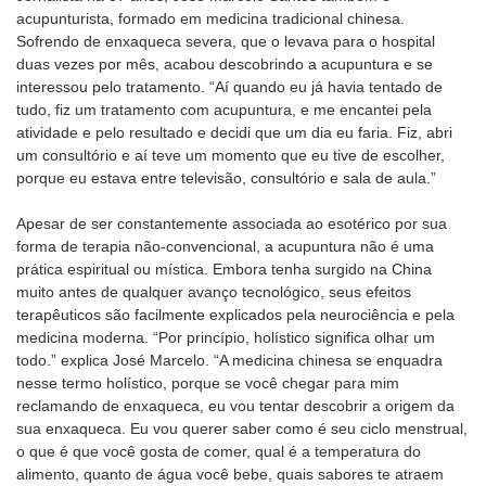
acupunturista, formado em medicina tradicional chinesa.
Sofrendo de enxaqueca severa, que o levava para o hospital
duas vezes por mês, acabou descobrindo a acupuntura e se
interessou pelo tratamento. “Aí quando eu já havia tentado de
tudo, fiz um tratamento com acupuntura, e me encantei pela
atividade e pelo resultado e decidi que um dia eu faria. Fiz, abri
um consultório e aí teve um momento que eu tive de escolher,
porque eu estava entre televisão, consultório e sala de aula.”
Apesar de ser constantemente associada ao esotérico por sua
forma de terapia não-convencional, a acupuntura não é uma
prática espiritual ou mística. Embora tenha surgido na China
muito antes de qualquer avanço tecnológico, seus efeitos
terapêuticos são facilmente explicados pela neurociência e pela
medicina moderna. “Por princípio, holístico significa olhar um
todo.” explica José Marcelo. “A medicina chinesa se enquadra
nesse termo holístico, porque se você chegar para mim
reclamando de enxaqueca, eu vou tentar descobrir a origem da
sua enxaqueca. Eu vou querer saber como é seu ciclo menstrual,
o que é que você gosta de comer, qual é a temperatura do
alimento, quanto de água você bebe, quais sabores te atraem