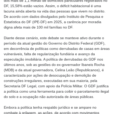
dos mais de 1,1 milhão de domicílios particulares registrados no
DF, 15,58% estão vazios. Assim, o déficit habitacional é uma
lacuna ainda aberta na vida das pessoas que vivem no distrito.
De acordo com dados divulgados pelo Instituto de Pesquisa e
Estatística do DF (IPE-DF) em 2025, a carência por moradia
digna afeta mais de 100 mil famílias no DF.
Diante desse cenário, este debate se manteve ativo durante o
período da atual gestão do Governo do Distrito Federal (GDF),
em decorrência de políticas como derrubadas de casas em áreas
vulneráveis, falta de regularização fundiária e avanço da
especulação imobiliária. A política de derrubadas do GDF nos
últimos anos, sob as gestões do ex-governador Ibaneis Rocha
(MDB) e da atual governadora, Celina Leão (Republicanos), é
caracterizada por ações de desocupação e demolição de
construções irregulares, executadas em sua maioria, pela
Secretaria DF Legal, com apoio da Polícia Militar. O GDF justifica
a política como uma ferramenta para coibir o parcelamento ilegal
do solo e a ocupação não autorizada de áreas públicas.
Embora a política tenha respaldo jurídico e se ampare no
combate à grilagem, as ações, de acordo com movimentos