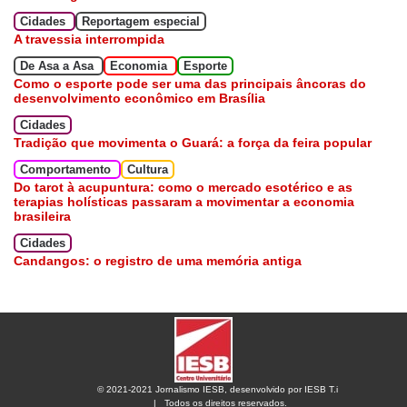
Cidades
Reportagem especial
A travessia interrompida
De Asa a Asa
Economia
Esporte
Como o esporte pode ser uma das principais âncoras do
desenvolvimento econômico em Brasília
Cidades
Tradição que movimenta o Guará: a força da feira popular
Comportamento
Cultura
Do tarot à acupuntura: como o mercado esotérico e as
terapias holísticas passaram a movimentar a economia
brasileira
Cidades
Candangos: o registro de uma memória antiga
© 2021-2021 Jornalismo IESB, desenvolvido por IESB T.i
|
Todos os direitos reservados.