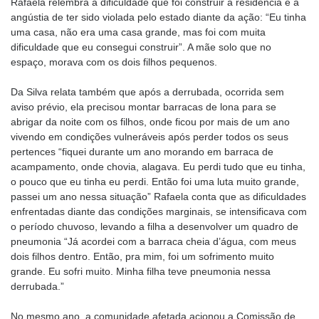
Rafaela relembra a dificuldade que foi construir a residência e a
angústia de ter sido violada pelo estado diante da ação: “Eu tinha
uma casa, não era uma casa grande, mas foi com muita
dificuldade que eu consegui construir”. A mãe solo que no
espaço, morava com os dois filhos pequenos.
Da Silva relata também que após a derrubada, ocorrida sem
aviso prévio, ela precisou montar barracas de lona para se
abrigar da noite com os filhos, onde ficou por mais de um ano
vivendo em condições vulneráveis após perder todos os seus
pertences “fiquei durante um ano morando em barraca de
acampamento, onde chovia, alagava. Eu perdi tudo que eu tinha,
o pouco que eu tinha eu perdi. Então foi uma luta muito grande,
passei um ano nessa situação” Rafaela conta que as dificuldades
enfrentadas diante das condições marginais, se intensificava com
o período chuvoso, levando a filha a desenvolver um quadro de
pneumonia “Já acordei com a barraca cheia d’água, com meus
dois filhos dentro. Então, pra mim, foi um sofrimento muito
grande. Eu sofri muito. Minha filha teve pneumonia nessa
derrubada.”
No mesmo ano, a comunidade afetada acionou a Comissão de