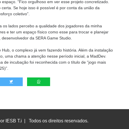
o espaço. “Fico orgulhoso em ver esse projeto concretizado.
erta. Se hoje isso é possível é por conta da união da
forço coletivo”.
ra os lados percebo a qualidade dos jogadores da minha
es e ter um espaço físico como esse para trocar e planejar
o, desenvolvedor da SERA Game Studio.
Hub, o complexo já vem fazendo história. Além da instalação
o, uma chama a atenção nesse período inicial, a MadDev.
 de incubação foi reconhecida com o título de “jogo mais
25)”.
or IESB T.i
|
Todos os direitos reservados.