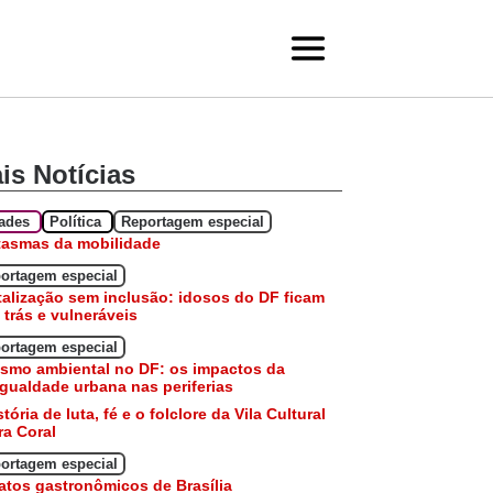
is Notícias
dades
Política
Reportagem especial
tasmas da mobilidade
ortagem especial
talização sem inclusão: idosos do DF ficam
 trás e vulneráveis
ortagem especial
smo ambiental no DF: os impactos da
gualdade urbana nas periferias
stória de luta, fé e o folclore da Vila Cultural
a Coral
ortagem especial
atos gastronômicos de Brasília