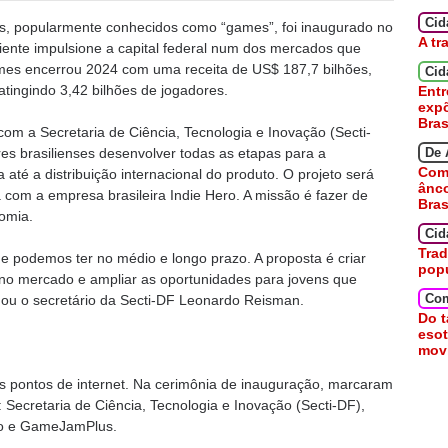
Ci
os, popularmente conhecidos como “games”, foi inaugurado no
A tr
biente impulsione a capital federal num dos mercados que
es encerrou 2024 com uma receita de US$ 187,7 bilhões,
Cid
tingindo 3,42 bilhões de jogadores.
Entr
expõ
Bras
o com a Secretaria de Ciência, Tecnologia e Inovação (Secti-
ores brasilienses desenvolver todas as etapas para a
De 
Como
até a distribuição internacional do produto. O projeto será
ânc
a com a empresa brasileira Indie Hero. A missão é fazer de
Bras
nomia.
Cid
Trad
ue podemos ter no médio e longo prazo. A proposta é criar
pop
no mercado e ampliar as oportunidades para jovens que
Co
mou o secretário da Secti-DF Leonardo Reisman.
Do t
esot
movi
os pontos de internet. Na cerimônia de inauguração, marcaram
: Secretaria de Ciência, Tecnologia e Inovação (Secti-DF),
Hero e GameJamPlus.