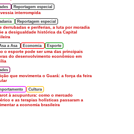
dades
Reportagem especial
avessia interrompida
adania
Reportagem especial
e derrubadas e periferias, a luta por moradia
e a desigualdade histórica da Capital
ileira
Asa a Asa
Economia
Esporte
 o esporte pode ser uma das principais
oras do desenvolvimento econômico em
ília
ades
ição que movimenta o Guará: a força da feira
ular
mportamento
Cultura
arot à acupuntura: como o mercado
érico e as terapias holísticas passaram a
mentar a economia brasileira