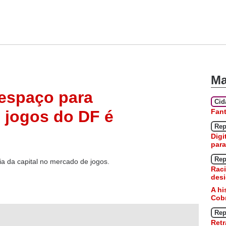
Ma
 espaço para
Ci
Fan
 jogos do DF é
Rep
Digi
para
Rep
a da capital no mercado de jogos.
Raci
desi
A hi
Cobr
Rep
Retr