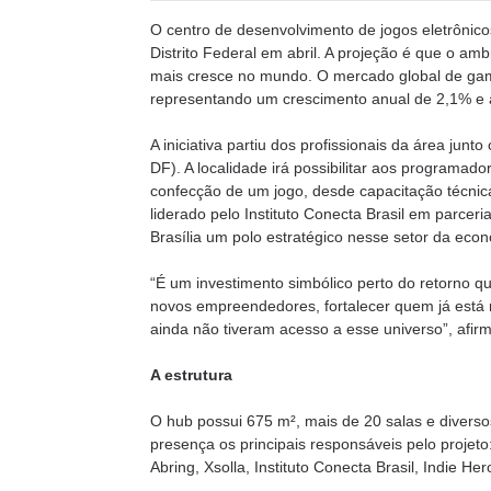
O centro de desenvolvimento de jogos eletrônic
Distrito Federal em abril. A projeção é que o am
mais cresce no mundo. O mercado global de gam
representando um crescimento anual de 2,1% e a
A iniciativa partiu dos profissionais da área junt
DF). A localidade irá possibilitar aos programad
confecção de um jogo, desde capacitação técnica 
liderado pelo Instituto Conecta Brasil em parceri
Brasília um polo estratégico nesse setor da eco
“É um investimento simbólico perto do retorno q
novos empreendedores, fortalecer quem já está 
ainda não tiveram acesso a esse universo”, afir
A estrutura
O hub possui 675 m², mais de 20 salas e divers
presença os principais responsáveis pelo projeto
Abring, Xsolla, Instituto Conecta Brasil, Indie 