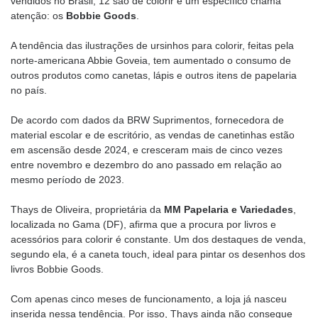
vendidos no Brasil, 12 são de colorir e um específico chama
atenção: os
Bobbie
Goods
.
A tendência das ilustrações de ursinhos para colorir, feitas pela
norte-americana Abbie Goveia, tem aumentado o consumo de
outros produtos como canetas, lápis e outros itens de papelaria
no país.
De acordo com dados da BRW Suprimentos, fornecedora de
material escolar e de escritório, as vendas de canetinhas estão
em ascensão desde 2024, e cresceram mais de cinco vezes
entre novembro e dezembro do ano passado em relação ao
mesmo período de 2023.
Thays de Oliveira, proprietária da
MM
Papelaria
e
Variedades
,
localizada no Gama (DF), afirma que a procura por livros e
acessórios para colorir é constante. Um dos destaques de venda,
segundo ela, é a caneta touch, ideal para pintar os desenhos dos
livros Bobbie Goods.
Com apenas cinco meses de funcionamento, a loja já nasceu
inserida nessa tendência. Por isso, Thays ainda não consegue