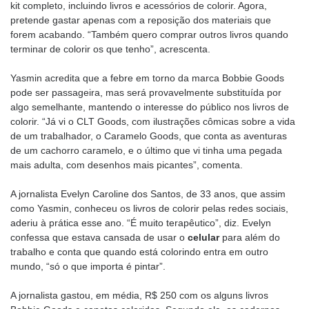
kit completo, incluindo livros e acessórios de colorir. Agora,
pretende gastar apenas com a reposição dos materiais que
forem acabando. “Também quero comprar outros livros quando
terminar de colorir os que tenho”, acrescenta.
Yasmin acredita que a febre em torno da marca Bobbie Goods
pode ser passageira, mas será provavelmente substituída por
algo semelhante, mantendo o interesse do público nos livros de
colorir. “Já vi o CLT Goods, com ilustrações cômicas sobre a vida
de um trabalhador, o Caramelo Goods, que conta as aventuras
de um cachorro caramelo, e o último que vi tinha uma pegada
mais adulta, com desenhos mais picantes”, comenta.
A jornalista Evelyn Caroline dos Santos, de 33 anos, que assim
como Yasmin, conheceu os livros de colorir pelas redes sociais,
aderiu à prática esse ano. “É muito terapêutico”, diz. Evelyn
confessa que estava cansada de usar o
celular
para além do
trabalho e conta que quando está colorindo entra em outro
mundo, “só o que importa é pintar”.
A jornalista gastou, em média, R$ 250 com os alguns livros