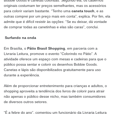
Bobbie Goods e canetas coloridas. Segundo ela, os cadernos
originais costumam ter preços semelhantes, mas os acessórios
para colorir variam bastante. “Tenho uma
caneta
touch
, e as
outras comprei por um preço mais em conta”, explica. Por fim, ela
admite que é difícil resistir às opções: “Se eu deixar, dá vontade
de comprar todas as canetinhas e elas são caras”, conclui.
Surfando na onda
Em Brasília, o
Pátio
Brasil
Shopping
, em parceria com a
Livraria Leitura, promove o evento “Colorindo no Pátio”. A
atividade oferece um espaço com mesas e cadeiras para que o
público possa sentar e colorir os desenhos Bobbie Goods.
Canetas e lápis são disponibilizados gratuitamente para uso
durante a experiência.
Além de proporcionar entretenimento para crianças e adultos, o
shopping aproveita a tendência dos livros de colorir para atrair
não apenas o público desse nicho, mas também consumidores
de diversos outros setores.
“É a febre do ano”, comentou um funcionário da Livraria Leitura