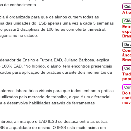
eas de conhecimento.
Ci
A tr
cia é organizada para que os alunos cursem todas as
Cid
 a uma das unidades do IESB apenas uma vez a cada 5 semanas
Entr
 possui 2 disciplinas de 100 horas com oferta trimestral,
expõ
otagonismo no estudo.
Bras
De 
Como
ânc
Bras
denador de Ensino e Tutoria EAD, Juliano Barbosa, explica
 100% EAD. “No híbrido, o aluno tem encontros presenciais
Cid
icados para aplicação de práticas durante dois momentos da
Trad
pop
Co
oferece laboratórios virtuais para que todos tenham a prática
Do t
tilizados pelo mercado de trabalho, o que é um diferencial.
esot
movi
ria e desenvolve habilidades através de ferramentas
broisi, afirma que o EAD IESB se destaca entre as outras
 IESB é a qualidade de ensino. O IESB está muito acima em