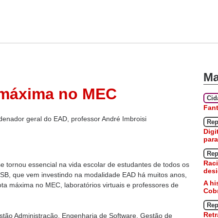
Ma
 máxima no MEC
Ci
Fan
rdenador geral do EAD, professor André Imbroisi
Rep
Digi
para
Rep
Raci
e tornou essencial na vida escolar de estudantes de todos os
desi
 IESB, que vem investindo na modalidade EAD há muitos anos,
A hi
ta máxima no MEC, laboratórios virtuais e professores de
Cobr
Rep
Retr
estão Administração, Engenharia de Software, Gestão de