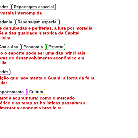
dades
Reportagem especial
avessia interrompida
adania
Reportagem especial
e derrubadas e periferias, a luta por moradia
e a desigualdade histórica da Capital
ileira
Asa a Asa
Economia
Esporte
 o esporte pode ser uma das principais
oras do desenvolvimento econômico em
ília
ades
ição que movimenta o Guará: a força da feira
ular
mportamento
Cultura
arot à acupuntura: como o mercado
érico e as terapias holísticas passaram a
mentar a economia brasileira