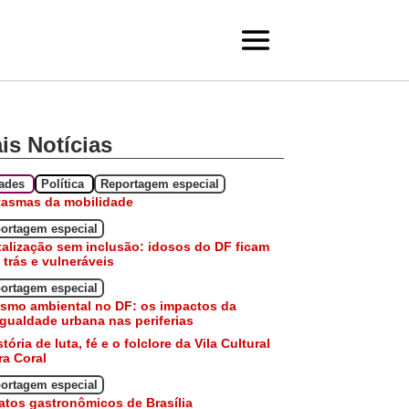
is Notícias
dades
Política
Reportagem especial
tasmas da mobilidade
ortagem especial
talização sem inclusão: idosos do DF ficam
 trás e vulneráveis
ortagem especial
smo ambiental no DF: os impactos da
gualdade urbana nas periferias
stória de luta, fé e o folclore da Vila Cultural
a Coral
ortagem especial
atos gastronômicos de Brasília