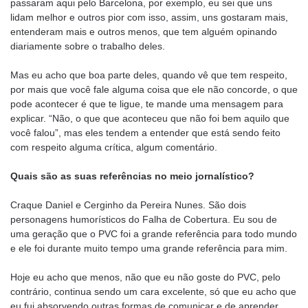
passaram aqui pelo Barcelona, por exemplo, eu sei que uns
lidam melhor e outros pior com isso, assim, uns gostaram mais,
entenderam mais e outros menos, que tem alguém opinando
diariamente sobre o trabalho deles.
Mas eu acho que boa parte deles, quando vê que tem respeito,
por mais que você fale alguma coisa que ele não concorde, o que
pode acontecer é que te ligue, te mande uma mensagem para
explicar. “Não, o que que aconteceu que não foi bem aquilo que
você falou”, mas eles tendem a entender que está sendo feito
com respeito alguma crítica, algum comentário.
Quais são as suas referências no meio jornalístico?
Craque Daniel e Cerginho da Pereira Nunes. São dois
personagens humorísticos do Falha de Cobertura. Eu sou de
uma geração que o PVC foi a grande referência para todo mundo
e ele foi durante muito tempo uma grande referência para mim.
Hoje eu acho que menos, não que eu não goste do PVC, pelo
contrário, continua sendo um cara excelente, só que eu acho que
eu fui absorvendo outras formas de comunicar e de aprender.