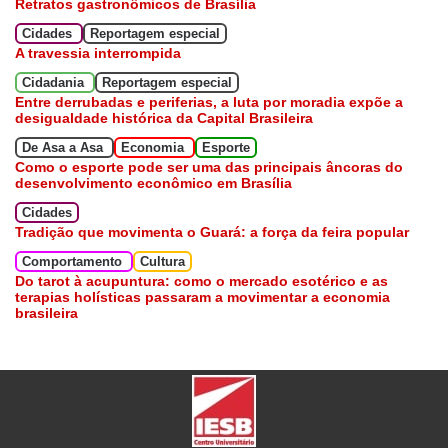
Retratos gastronômicos de Brasília
Cidades
Reportagem especial
A travessia interrompida
Cidadania
Reportagem especial
Entre derrubadas e periferias, a luta por moradia expõe a
desigualdade histórica da Capital Brasileira
De Asa a Asa
Economia
Esporte
Como o esporte pode ser uma das principais âncoras do
desenvolvimento econômico em Brasília
Cidades
Tradição que movimenta o Guará: a força da feira popular
Comportamento
Cultura
Do tarot à acupuntura: como o mercado esotérico e as
terapias holísticas passaram a movimentar a economia
brasileira