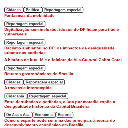
Cidades
Política
Reportagem especial
Fantasmas da mobilidade
Reportagem especial
Digitalização sem inclusão: idosos do DF ficam para trás e
vulneráveis
Reportagem especial
Racismo ambiental no DF: os impactos da desigualdade
urbana nas periferias
A história de luta, fé e o folclore da Vila Cultural Cobra Coral
Reportagem especial
Retratos gastronômicos de Brasília
Cidades
Reportagem especial
A travessia interrompida
Cidadania
Reportagem especial
Entre derrubadas e periferias, a luta por moradia expõe a
desigualdade histórica da Capital Brasileira
De Asa a Asa
Economia
Esporte
Como o esporte pode ser uma das principais âncoras do
desenvolvimento econômico em Brasília