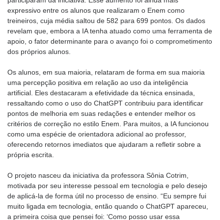
participaram da iniciativa. Esse aumento foi ainda mais
expressivo entre os alunos que realizaram o Enem como
treineiros, cuja média saltou de 582 para 699 pontos. Os dados
revelam que, embora a IA tenha atuado como uma ferramenta de
apoio, o fator determinante para o avanço foi o comprometimento
dos próprios alunos.
Os alunos, em sua maioria, relataram de forma em sua maioria
uma percepção positiva em relação ao uso da inteligência
artificial. Eles destacaram a efetividade da técnica ensinada,
ressaltando como o uso do ChatGPT contribuiu para identificar
pontos de melhoria em suas redações e entender melhor os
critérios de correção no estilo Enem. Para muitos, a IA funcionou
como uma espécie de orientadora adicional ao professor,
oferecendo retornos imediatos que ajudaram a refletir sobre a
própria escrita.
O projeto nasceu da iniciativa da professora Sônia Cotrim,
motivada por seu interesse pessoal em tecnologia e pelo desejo
de aplicá-la de forma útil no processo de ensino. “Eu sempre fui
muito ligada em tecnologia, então quando o ChatGPT apareceu,
a primeira coisa que pensei foi: ‘Como posso usar essa