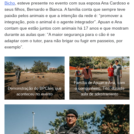
Bicho
, esteve presente no evento com sua esposa Ana Cardoso e
seus filhos, Bernardo e Bianca. A família conta que sempre teve
paixão pelos animais e que a intenção da rede é: “promover a
integração, pois o animal é o agente integrador”. Apuan e Ana
contam que estão juntos com animais há 17 anos e que mostram
durante as aulas que: “A maior segurança para o cão é se
adaptar com o tutor, para não brigar ou fugir em passeios, por
exemplo”.
Família de Apuan e Ana, com
Demonstração do BPCães que
o companheiro, Tito, durante
aconteceu no evento
aula de adestramento