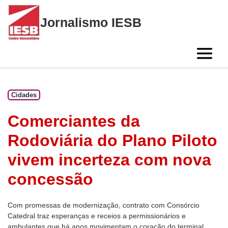
Skip
to
Jornalismo IESB
content
Cidades
Comerciantes da
Rodoviária do Plano Piloto
vivem incerteza com nova
concessão
Com promessas de modernização, contrato com Consórcio
Catedral traz esperanças e receios a permissionários e
ambulantes que há anos movimentam o coração do terminal.