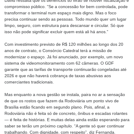
David ressalta que os benefícios só virão se houver fiscalização e
compromisso público. “Se a concessão for bem controlada, pode
transformar o terminal num espaço mais digno. Mas o foco
precisa continuar sendo as pessoas. Todo mundo quer um lugar
limpo, seguro, com estrutura para descansar e circular. Só que
isso não pode significar excluir quem está ali há anos.”
Com investimento previsto de R$ 120 milhões ao longo dos 20
anos de contrato, o Consórcio Catedral terá a missão de
modernizar o espaço. Já foi anunciado, por exemplo, um novo
sistema de videomonitoramento com 62 câmeras. O GDF
garante que as tarifas de transporte continuarão congeladas até
2026 e que não haverá cobrança de taxas abusivas aos
comerciantes tradicionais.
Mas enquanto a nova gestão se instala, paira no ar a sensação
de que os rostos que fazem da Rodoviária um ponto vivo de
Brasília estão ficando em segundo plano. Pois, afinal, a
Rodoviária não é feita só de concreto, ônibus e escadas rolantes
— é feita de histórias. E muitas delas ainda estão esperando para
saber se terão um próximo capítulo. “A gente só quer continuar
trabalhando. Com dignidade, com respeito”, diz Fernanda.