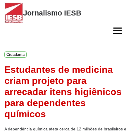
Skip
to
Jornalismo IESB
content
Cidadania
Estudantes de medicina
criam projeto para
arrecadar itens higiênicos
para dependentes
químicos
A dependência química afeta cerca de 12 milhões de brasileiros e