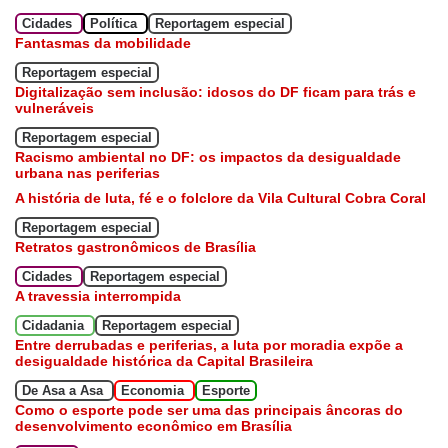
Cidades
Política
Reportagem especial
Fantasmas da mobilidade
Reportagem especial
Digitalização sem inclusão: idosos do DF ficam para trás e
vulneráveis
Reportagem especial
Racismo ambiental no DF: os impactos da desigualdade
urbana nas periferias
A história de luta, fé e o folclore da Vila Cultural Cobra Coral
Reportagem especial
Retratos gastronômicos de Brasília
Cidades
Reportagem especial
A travessia interrompida
Cidadania
Reportagem especial
Entre derrubadas e periferias, a luta por moradia expõe a
desigualdade histórica da Capital Brasileira
De Asa a Asa
Economia
Esporte
Como o esporte pode ser uma das principais âncoras do
desenvolvimento econômico em Brasília