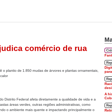
Ma
ejudica comércio de rua
Ci
Fan
Rep
Digi
vê o plantio de 1.850 mudas de árvores e plantas ornamentais,
para
 calor
Rep
Raci
desi
A hi
Cobr
o Distrito Federal afeta diretamente a qualidade de vida e a
astas áreas verdes, outras regiões administrativas, como
Rep
nando o ambiente mais quente e impactando principalmente o
Retr