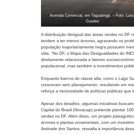
Avenida Comercial, em Taguatinga. – Foto: Luís
Guedes
A distribuição desigual das áreas verdes no DF 
tendem a ter menos árvores, agravando os prob
população majoritariamente negra possuem menor
vida. “No DF, o Mapa das Desigualdades do INE
diretamente relacionada a fatores socioeconôm
populacional, mas também a investimentos públic
Enquanto bairros de classe alta, como o Lago Su
cresceram sem planejamento, resultando em meno
reforça a necessidade de políticas públicas que 
Apesar dos desafios, algumas iniciativas busca
Capital do Brasil (Novacap) pretende plantar 10
verdes no DF. Além disso, um projeto paisagísti
árvores e plantas ornamentais, com um investim
Andrade dos Santos, ressalta a importância des