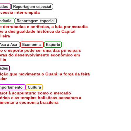
dades
Reportagem especial
avessia interrompida
adania
Reportagem especial
e derrubadas e periferias, a luta por moradia
e a desigualdade histórica da Capital
ileira
Asa a Asa
Economia
Esporte
 o esporte pode ser uma das principais
oras do desenvolvimento econômico em
ília
ades
ição que movimenta o Guará: a força da feira
ular
mportamento
Cultura
arot à acupuntura: como o mercado
érico e as terapias holísticas passaram a
mentar a economia brasileira