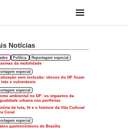
is Notícias
dades
Política
Reportagem especial
tasmas da mobilidade
ortagem especial
talização sem inclusão: idosos do DF ficam
 trás e vulneráveis
ortagem especial
smo ambiental no DF: os impactos da
gualdade urbana nas periferias
stória de luta, fé e o folclore da Vila Cultural
a Coral
ortagem especial
atos gastronômicos de Brasília