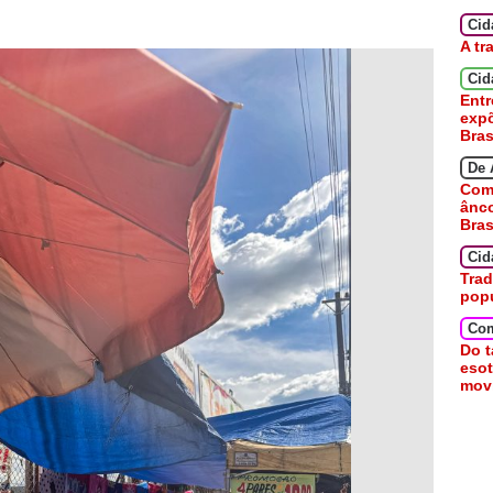
Ci
A tr
Cid
Entr
expõ
Bras
De 
Como
ânc
Bras
Cid
Trad
pop
Co
Do t
esot
movi