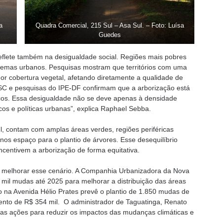
a
Quadra Comercial, 215 Sul – Asa Sul. – Foto: Luísa
Guedes
reflete também na desigualdade social. Regiões mais pobres
lemas urbanos. Pesquisas mostram que territórios com uma
 cobertura vegetal, afetando diretamente a qualidade de
SC e pesquisas do IPE-DF confirmam que a arborização está
icos. Essa desigualdade não se deve apenas à densidade
os e políticas urbanas”, explica Raphael Sebba.
l, contam com amplas áreas verdes, regiões periféricas
s espaço para o plantio de árvores. Esse desequilíbrio
incentivem a arborização de forma equitativa.
m melhorar esse cenário. A Companhia Urbanizadora da Nova
0 mil mudas até 2025 para melhorar a distribuição das áreas
co na Avenida Hélio Prates prevê o plantio de 1.850 mudas de
ento de R$ 354 mil. O administrador de Taguatinga, Renato
sas ações para reduzir os impactos das mudanças climáticas e