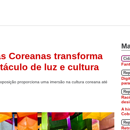
Ma
as Coreanas transforma
Ci
Fan
áculo de luz e cultura
Rep
Digi
 exposição proporciona uma imersão na cultura coreana até
para
Rep
Raci
desi
A hi
Cobr
Rep
Retr