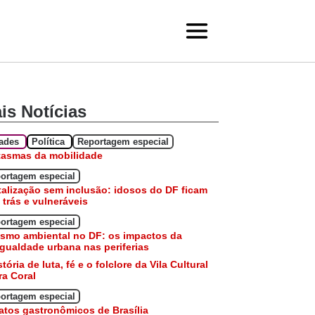
is Notícias
dades
Política
Reportagem especial
tasmas da mobilidade
ortagem especial
talização sem inclusão: idosos do DF ficam
 trás e vulneráveis
ortagem especial
smo ambiental no DF: os impactos da
gualdade urbana nas periferias
stória de luta, fé e o folclore da Vila Cultural
a Coral
ortagem especial
atos gastronômicos de Brasília