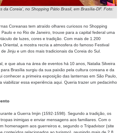
 da Coreia’, no Shopping Pátio Brasil, em Brasília-DF. Foto:
ernas Coreanas tem atraído olhares curiosos no Shopping
 Paulo e no Rio de Janeiro, trouxe para a capital federal uma
táculo de luzes, cores e tradição. Com mais de 1.200
 Oriental, a mostra recria a atmosfera do famoso Festival
e Jinju e um dos mais tradicionais da Coreia do Sul.
al, e que atua na área de eventos há 10 anos, Natalia Silveira
 para Brasília surgiu da sua paixão pela cultura coreana e da
ui conhecer a primeira exposição das lanternas em São Paulo,
 viabilizar essa experiência aqui. Queria trazer um pedacinho
vento
durante a Guerra Imjin (1592-1598). Segundo a tradição, os
 tropas inimigas e enviar mensagens aos familiares. Com o
 em homenagem aos guerreiros e, segundo o Tripadvisor (site
e conteúdos relacionados ao turismo), reunindo mais de 2,8