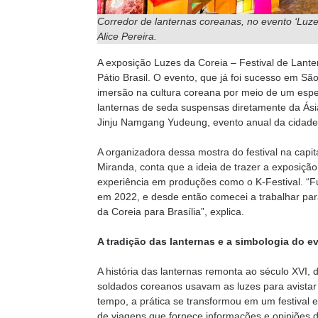
Corredor de lanternas coreanas, no evento ‘Luzes
Alice Pereira.
A exposição Luzes da Coreia – Festival de Lant
Pátio Brasil. O evento, que já foi sucesso em São
imersão na cultura coreana por meio de um espe
lanternas de seda suspensas diretamente da Ásia
Jinju Namgang Yudeung, evento anual da cidade d
A organizadora dessa mostra do festival na capit
Miranda, conta que a ideia de trazer a exposição
experiência em produções como o K-Festival. “F
em 2022, e desde então comecei a trabalhar para
da Coreia para Brasília”, explica.
A tradição das lanternas e a simbologia do e
A história das lanternas remonta ao século XVI, 
soldados coreanos usavam as luzes para avistar
tempo, a prática se transformou em um festival
de viagens que fornece informações e opiniões d