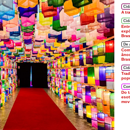
Ci
A tr
Cid
Entr
expõ
Bras
De 
Como
ânc
Bras
Cid
Trad
pop
Co
Do t
esot
movi