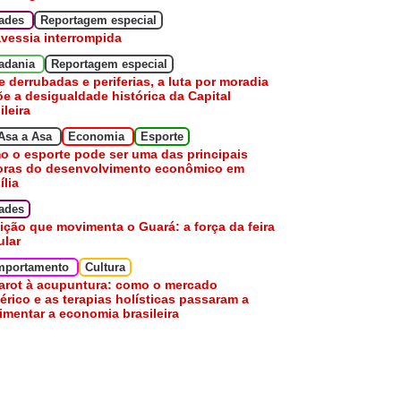
dades
Reportagem especial
avessia interrompida
adania
Reportagem especial
e derrubadas e periferias, a luta por moradia
e a desigualdade histórica da Capital
ileira
Asa a Asa
Economia
Esporte
 o esporte pode ser uma das principais
oras do desenvolvimento econômico em
ília
ades
ição que movimenta o Guará: a força da feira
ular
mportamento
Cultura
arot à acupuntura: como o mercado
érico e as terapias holísticas passaram a
mentar a economia brasileira