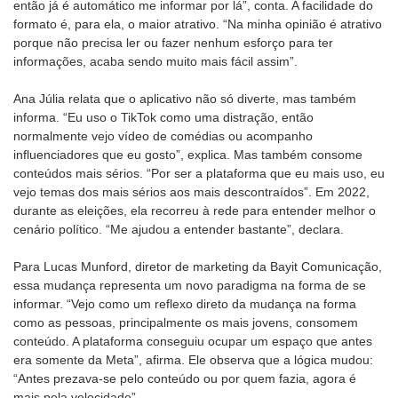
então já é automático me informar por lá”, conta. A facilidade do
formato é, para ela, o maior atrativo. “Na minha opinião é atrativo
porque não precisa ler ou fazer nenhum esforço para ter
informações, acaba sendo muito mais fácil assim”.
Ana Júlia relata que o aplicativo não só diverte, mas também
informa. “Eu uso o TikTok como uma distração, então
normalmente vejo vídeo de comédias ou acompanho
influenciadores que eu gosto”, explica. Mas também consome
conteúdos mais sérios. “Por ser a plataforma que eu mais uso, eu
vejo temas dos mais sérios aos mais descontraídos”. Em 2022,
durante as eleições, ela recorreu à rede para entender melhor o
cenário político. “Me ajudou a entender bastante”, declara.
Para Lucas Munford, diretor de marketing da Bayit Comunicação,
essa mudança representa um novo paradigma na forma de se
informar. “Vejo como um reflexo direto da mudança na forma
como as pessoas, principalmente os mais jovens, consomem
conteúdo. A plataforma conseguiu ocupar um espaço que antes
era somente da Meta”, afirma. Ele observa que a lógica mudou:
“Antes prezava-se pelo conteúdo ou por quem fazia, agora é
mais pela velocidade”.