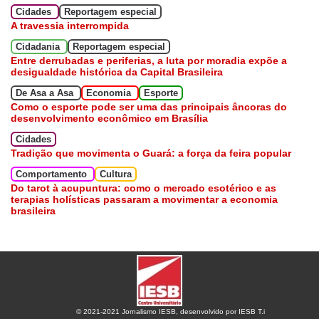
Cidades
Reportagem especial
A travessia interrompida
Cidadania
Reportagem especial
Entre derrubadas e periferias, a luta por moradia expõe a
desigualdade histórica da Capital Brasileira
De Asa a Asa
Economia
Esporte
Como o esporte pode ser uma das principais âncoras do
desenvolvimento econômico em Brasília
Cidades
Tradição que movimenta o Guará: a força da feira popular
Comportamento
Cultura
Do tarot à acupuntura: como o mercado esotérico e as
terapias holísticas passaram a movimentar a economia
brasileira
© 2021-2021 Jornalismo IESB, desenvolvido por IESB T.i