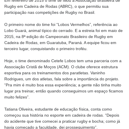
Em fevereiro de 2015 o time se filiou à Associação Brasileira de
Rugby em Cadeira de Rodas (ABRC), o que permitiu sua
participação nas competições de Rugby no Brasil.
O primeiro nome do time foi “Lobos Vermelhos”, referência ao
Lobo Guará, animal típico do cerrado. E a estreia foi em maio de
2015, na 8ª edição do Campeonato Brasileiro de Rugby em
Cadeira de Rodas, em Guaratuba, Paraná. A equipe ficou em
terceiro lugar, conquistando o primeiro troféu.
Hoje, o time denominado Cetefe Lobos tem uma parceria com a
Associação Cristã de Moços (ACM). O clube oferece estrutura
esportiva para os treinamentos dos paratletas. Vaninho
Rodrigues, um dos atletas, fala sobre a importância do projeto.
“Pra mim é muito boa essa experiência; a gente não tinha muito
lugar pra treinar, então quando conseguimos um espaço ficamos
muito felizes”.
Tatiana Oliveira, estudante de educação física, conta como
começou sua história no esporte em cadeira de rodas. “Depois
do acidente que tive comecei a praticar rugby e bocha; como já
havia começado a faculdade, dei prosseguimento”.