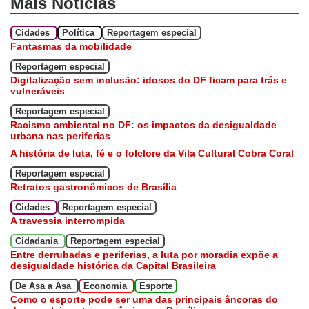
Mais Notícias
Cidades
Política
Reportagem especial
Fantasmas da mobilidade
Reportagem especial
Digitalização sem inclusão: idosos do DF ficam para trás e
vulneráveis
Reportagem especial
Racismo ambiental no DF: os impactos da desigualdade
urbana nas periferias
A história de luta, fé e o folclore da Vila Cultural Cobra Coral
Reportagem especial
Retratos gastronômicos de Brasília
Cidades
Reportagem especial
A travessia interrompida
Cidadania
Reportagem especial
Entre derrubadas e periferias, a luta por moradia expõe a
desigualdade histórica da Capital Brasileira
De Asa a Asa
Economia
Esporte
Como o esporte pode ser uma das principais âncoras do