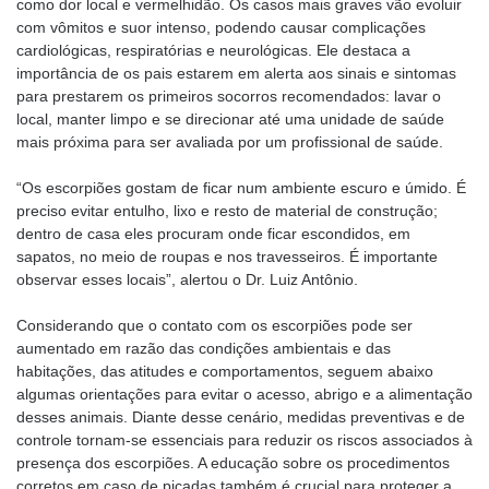
como dor local e vermelhidão. Os casos mais graves vão evoluir
com vômitos e suor intenso, podendo causar complicações
cardiológicas, respiratórias e neurológicas. Ele destaca a
importância de os pais estarem em alerta aos sinais e sintomas
para prestarem os primeiros socorros recomendados: lavar o
local, manter limpo e se direcionar até uma unidade de saúde
mais próxima para ser avaliada por um profissional de saúde.
“Os escorpiões gostam de ficar num ambiente escuro e úmido. É
preciso evitar entulho, lixo e resto de material de construção;
dentro de casa eles procuram onde ficar escondidos, em
sapatos, no meio de roupas e nos travesseiros. É importante
observar esses locais”, alertou o Dr. Luiz Antônio.
Considerando que o contato com os escorpiões pode ser
aumentado em razão das condições ambientais e das
habitações, das atitudes e comportamentos, seguem abaixo
algumas orientações para evitar o acesso, abrigo e a alimentação
desses animais. Diante desse cenário, medidas preventivas e de
controle tornam-se essenciais para reduzir os riscos associados à
presença dos escorpiões. A educação sobre os procedimentos
corretos em caso de picadas também é crucial para proteger a