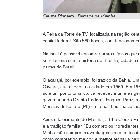
Cleuza Pinheiro | Barraca da Mainha
A Feira da Torre de TV, localizada na região centr
capital federal. São 580 boxes, com funcionamen
No local é possível encontrar pratos típicos qu
se relaciona com a história de Brasília, cidade 
partes do Brasil.
O acarajé, por exemplo, foi trazido da Bahia. U
Oliveira, que chegou na cidade em 1960. Em 1969
só é um ponto turístico. Já recebeu inúmeras ger
governador do Distrito Federal Joaquim Roriz, o
Messias Bolsonaro (PL) e o atual, Luiz Inácio Lul
Após o falecimento de Mainha, a filha Cleuza Pi
e a tradição familiar. “Eu compro os ingredient
Minha mãe sempre falava da qualidade; antes de 
como comprar do melhor, é melhor fechar a barr