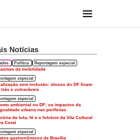
is Notícias
dades
Política
Reportagem especial
tasmas da mobilidade
ortagem especial
talização sem inclusão: idosos do DF ficam
 trás e vulneráveis
ortagem especial
smo ambiental no DF: os impactos da
gualdade urbana nas periferias
stória de luta, fé e o folclore da Vila Cultural
a Coral
ortagem especial
atos gastronômicos de Brasília