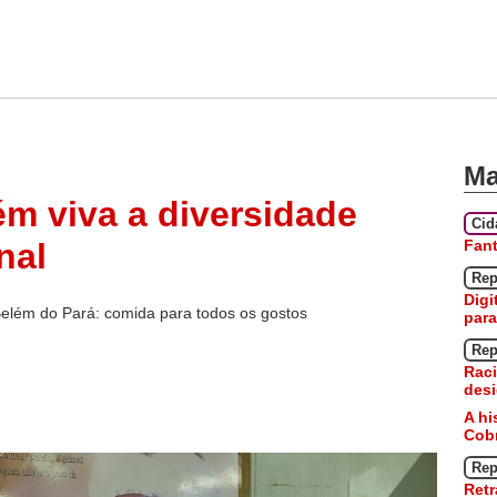
Ma
ém viva a diversidade
Ci
Fan
nal
Rep
Digi
Belém do Pará: comida para todos os gostos
para
Rep
Raci
desi
A hi
Cobr
Rep
Retr