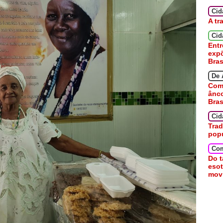
Ci
A tr
Cid
Entr
expõ
Bras
De 
Como
ânc
Bras
Cid
Trad
pop
Co
Do t
esot
movi