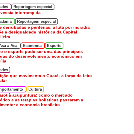
dades
Reportagem especial
avessia interrompida
adania
Reportagem especial
e derrubadas e periferias, a luta por moradia
e a desigualdade histórica da Capital
ileira
Asa a Asa
Economia
Esporte
 o esporte pode ser uma das principais
oras do desenvolvimento econômico em
ília
ades
ição que movimenta o Guará: a força da feira
ular
mportamento
Cultura
arot à acupuntura: como o mercado
érico e as terapias holísticas passaram a
mentar a economia brasileira